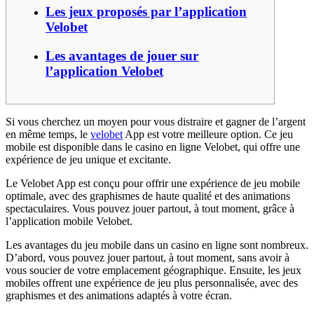
Les jeux proposés par l’application
Velobet
Les avantages de jouer sur
l’application Velobet
Si vous cherchez un moyen pour vous distraire et gagner de l’argent
en même temps, le
velobet
App est votre meilleure option. Ce jeu
mobile est disponible dans le casino en ligne Velobet, qui offre une
expérience de jeu unique et excitante.
Le Velobet App est conçu pour offrir une expérience de jeu mobile
optimale, avec des graphismes de haute qualité et des animations
spectaculaires. Vous pouvez jouer partout, à tout moment, grâce à
l’application mobile Velobet.
Les avantages du jeu mobile dans un casino en ligne sont nombreux.
D’abord, vous pouvez jouer partout, à tout moment, sans avoir à
vous soucier de votre emplacement géographique. Ensuite, les jeux
mobiles offrent une expérience de jeu plus personnalisée, avec des
graphismes et des animations adaptés à votre écran.