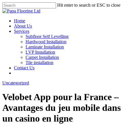
Skip
Hit enter to search or ESC to close
to
Close
main
Search
content
Menu
Home
About Us
Services
Subfloor Self Levelling
Hardwood Installation
Laminate Installation
LVP Installation
Carpet Installation
Tile installation
Contact Us
Uncategorized
Velobet App pour la France –
Avantages du jeu mobile dans
un casino en ligne