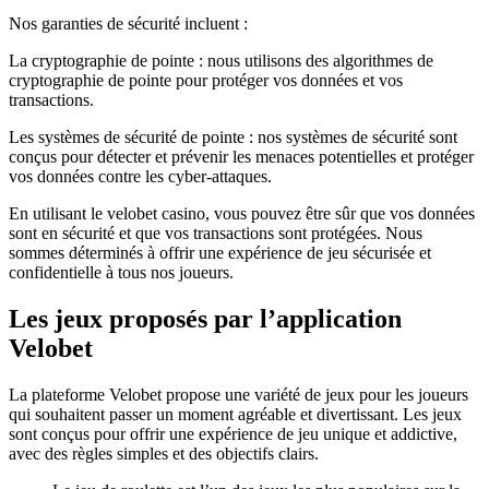
Nos garanties de sécurité incluent :
La cryptographie de pointe : nous utilisons des algorithmes de
cryptographie de pointe pour protéger vos données et vos
transactions.
Les systèmes de sécurité de pointe : nos systèmes de sécurité sont
conçus pour détecter et prévenir les menaces potentielles et protéger
vos données contre les cyber-attaques.
En utilisant le velobet casino, vous pouvez être sûr que vos données
sont en sécurité et que vos transactions sont protégées. Nous
sommes déterminés à offrir une expérience de jeu sécurisée et
confidentielle à tous nos joueurs.
Les jeux proposés par l’application
Velobet
La plateforme Velobet propose une variété de jeux pour les joueurs
qui souhaitent passer un moment agréable et divertissant. Les jeux
sont conçus pour offrir une expérience de jeu unique et addictive,
avec des règles simples et des objectifs clairs.