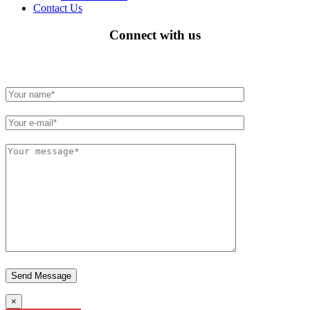
Contact Us
Connect with us
×