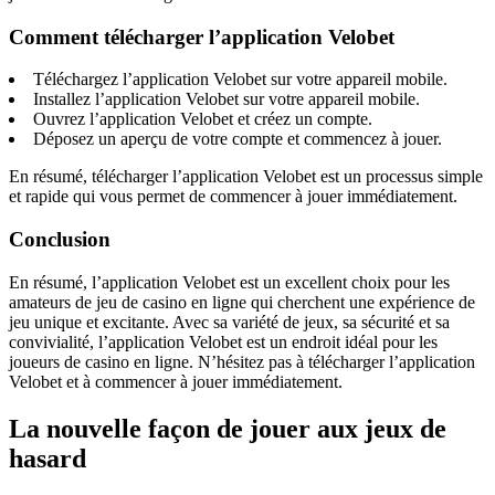
Comment télécharger l’application Velobet
Téléchargez l’application Velobet sur votre appareil mobile.
Installez l’application Velobet sur votre appareil mobile.
Ouvrez l’application Velobet et créez un compte.
Déposez un aperçu de votre compte et commencez à jouer.
En résumé, télécharger l’application Velobet est un processus simple
et rapide qui vous permet de commencer à jouer immédiatement.
Conclusion
En résumé, l’application Velobet est un excellent choix pour les
amateurs de jeu de casino en ligne qui cherchent une expérience de
jeu unique et excitante. Avec sa variété de jeux, sa sécurité et sa
convivialité, l’application Velobet est un endroit idéal pour les
joueurs de casino en ligne. N’hésitez pas à télécharger l’application
Velobet et à commencer à jouer immédiatement.
La nouvelle façon de jouer aux jeux de
hasard