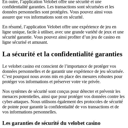
En outre, l’application Velobet offre une sécurité et une
confidentialité garanties. Les transactions sont sécurisées et les
données personnelles sont protégées. Vous pouvez ainsi vous
assurer que vos informations sont en sécurité.
En résumé, l’application Velobet offre une expérience de jeu en
ligne unique, facile à utiliser, avec une grande variété de jeux et une
sécurité garantie. Vous pouvez ainsi profiter d’un jeu de casino en
ligne sécurisé et amusant.
La sécurité et la confidentialité garanties
Le velobet casino est conscient de l’importance de protéger vos
données personnelles et de garantir une expérience de jeu sécurisée.
C’est pourquoi nous avons mis en place des mesures robustes pour
protéger vos informations et préserver votre vie privée.
Nos systèmes de sécurité sont conçus pour détecter et prévenir les
menaces potentielles, ainsi que pour protéger vos données contre les
cyber-attaques. Nous utilisons également des protocoles de sécurité
de pointe pour garantir la confidentialité de vos transactions et de
vos informations personnelles.
Les garanties de sécurité du velobet casino