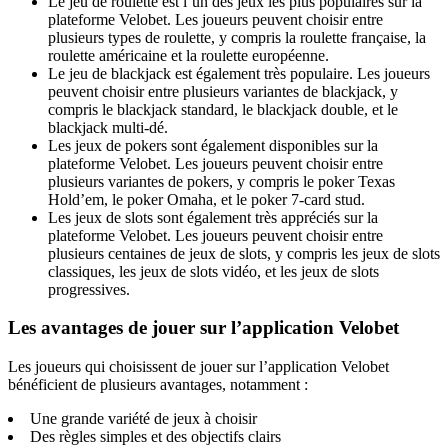
Le jeu de roulette est l’un des jeux les plus populaires sur la
plateforme Velobet. Les joueurs peuvent choisir entre
plusieurs types de roulette, y compris la roulette française, la
roulette américaine et la roulette européenne.
Le jeu de blackjack est également très populaire. Les joueurs
peuvent choisir entre plusieurs variantes de blackjack, y
compris le blackjack standard, le blackjack double, et le
blackjack multi-dé.
Les jeux de pokers sont également disponibles sur la
plateforme Velobet. Les joueurs peuvent choisir entre
plusieurs variantes de pokers, y compris le poker Texas
Hold’em, le poker Omaha, et le poker 7-card stud.
Les jeux de slots sont également très appréciés sur la
plateforme Velobet. Les joueurs peuvent choisir entre
plusieurs centaines de jeux de slots, y compris les jeux de slots
classiques, les jeux de slots vidéo, et les jeux de slots
progressives.
Les avantages de jouer sur l’application Velobet
Les joueurs qui choisissent de jouer sur l’application Velobet
bénéficient de plusieurs avantages, notamment :
Une grande variété de jeux à choisir
Des règles simples et des objectifs clairs