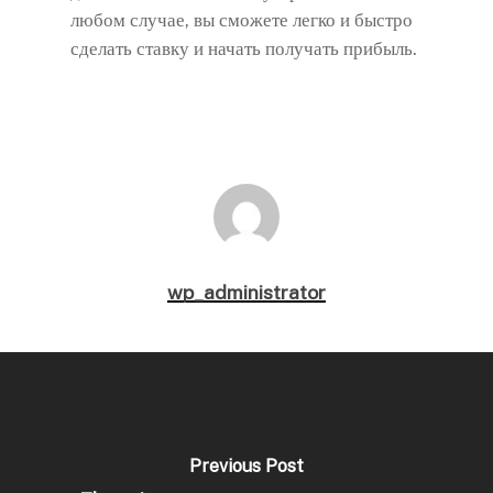
любом случае, вы сможете легко и быстро
сделать ставку и начать получать прибыль.
wp_administrator
Previous Post