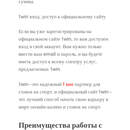
суммы.
1win вход: доступ к официальному сайту
Если вы уже зарегистрированы на
официальном сайте 1win, то вам доступен
вход в свой аккаунт. Вам нужно только
ввести ваш email и пароль, и вы будете
иметь доступ к всему спектру услуг,
предлагаемых 1win.
1win – это надежный
1 вин
партнер для
ставок на спорт, и официальный сайт 1win –
это лучший способ начать свою карьеру в
мире онлайн-казино и ставок на спорт.
Преимущества работы с