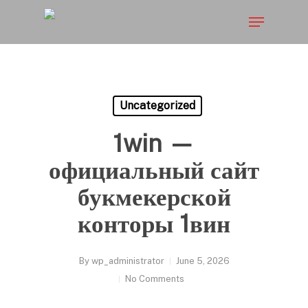
Skip
Menu
to
main
content
Uncategorized
1win —
официальный сайт
букмекерской
конторы 1вин
By
wp_administrator
June 5, 2026
No Comments