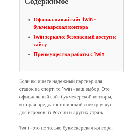
Содержимое
Официальный сайт 1win –
букмекерская контора
1win зеркало: безопасный доступ к
сайту
Преимущества работы с 1win
Если вы ищете надежный партнер для
ставок на спорт, то 1win – ваш выбор. Это
официальный сайт букмекерской конторы,
которая предлагает широкий спектр услуг
для игроков из России и других стран.
1win – это не только букмекерская контора,