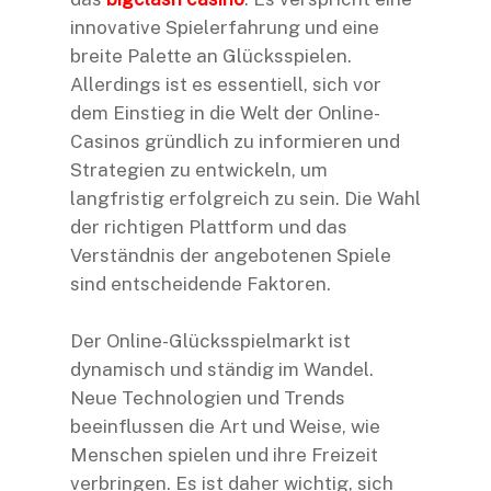
innovative Spielerfahrung und eine
breite Palette an Glücksspielen.
Allerdings ist es essentiell, sich vor
dem Einstieg in die Welt der Online-
Casinos gründlich zu informieren und
Strategien zu entwickeln, um
langfristig erfolgreich zu sein. Die Wahl
der richtigen Plattform und das
Verständnis der angebotenen Spiele
sind entscheidende Faktoren.
Der Online-Glücksspielmarkt ist
dynamisch und ständig im Wandel.
Neue Technologien und Trends
beeinflussen die Art und Weise, wie
Menschen spielen und ihre Freizeit
verbringen. Es ist daher wichtig, sich