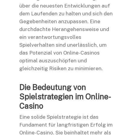
über die neuesten Entwicklungen auf
dem Laufenden zu halten und sich den
Gegebenheiten anzupassen. Eine
durchdachte Herangehensweise und
ein verantwortungsvolles
Spielverhalten sind unerlässlich, um
das Potenzial von Online-Casinos
optimal auszuschöpfen und
gleichzeitig Risiken zu minimieren.
Die Bedeutung von
Spielstrategien im Online-
Casino
Eine solide Spielstrategie ist das
Fundament für langfristigen Erfolg im
Online-Casino. Sie beinhaltet mehr als