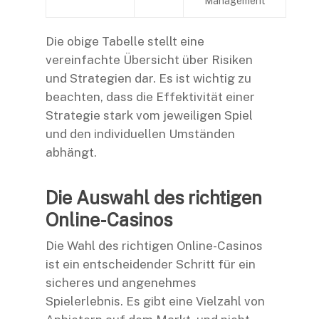
Management
Die obige Tabelle stellt eine
vereinfachte Übersicht über Risiken
und Strategien dar. Es ist wichtig zu
beachten, dass die Effektivität einer
Strategie stark vom jeweiligen Spiel
und den individuellen Umständen
abhängt.
Die Auswahl des richtigen
Online-Casinos
Die Wahl des richtigen Online-Casinos
ist ein entscheidender Schritt für ein
sicheres und angenehmes
Spielerlebnis. Es gibt eine Vielzahl von