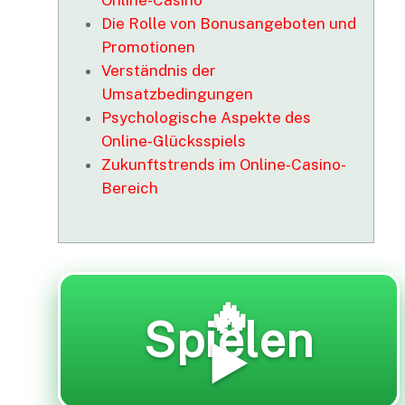
Die Rolle von Bonusangeboten und
Promotionen
Verständnis der
Umsatzbedingungen
Psychologische Aspekte des
Online-Glücksspiels
Zukunftstrends im Online-Casino-
Bereich
🔥
Spielen
▶️