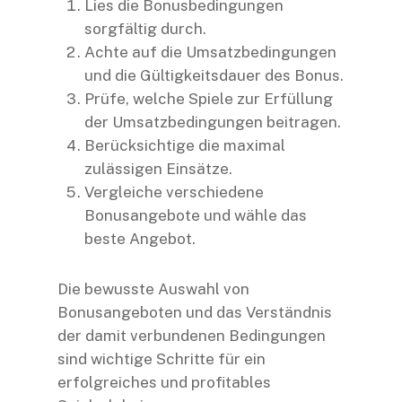
Lies die Bonusbedingungen
sorgfältig durch.
Achte auf die Umsatzbedingungen
und die Gültigkeitsdauer des Bonus.
Prüfe, welche Spiele zur Erfüllung
der Umsatzbedingungen beitragen.
Berücksichtige die maximal
zulässigen Einsätze.
Vergleiche verschiedene
Bonusangebote und wähle das
beste Angebot.
Die bewusste Auswahl von
Bonusangeboten und das Verständnis
der damit verbundenen Bedingungen
sind wichtige Schritte für ein
erfolgreiches und profitables