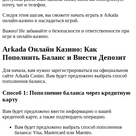
почту, чат и телефон.
Следуя этим шагам, вы сможете начать играть в Arkada
онлайн-казино и насладиться игрой.
Важно! Не забывайте о безопасности и ответственности при
игре в онлайн-казино.
Arkada Онлайн Казино: Как
Пополнить Баланс и Внести Депозит
Для начала, вам нужно зарегистрироваться на официальном
сайте Arkada Casino. Вам будет предложено выбрать способ
пополнения баланса.
Способ 1: Пополнение баланса через кредитную
карту
Вам будет предложено ввести информацию о вашей
кредитной карте, а также подтвердить операцию.
Вам будет предложено выбрать способ пополнения
баланса: Visa, Mastercard или Maestro.