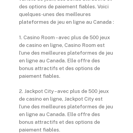
des options de paiement fiables. Voici
quelques-unes des meilleures
plateformes de jeu en ligne au Canada :
1. Casino Room – avec plus de 500 jeux
de casino en ligne, Casino Room est
l’une des meilleures plateformes de jeu
en ligne au Canada. Elle offre des
bonus attractifs et des options de
paiement fiables.
2. Jackpot City – avec plus de 500 jeux
de casino en ligne, Jackpot City est
l’une des meilleures plateformes de jeu
en ligne au Canada. Elle offre des
bonus attractifs et des options de
paiement fiables.