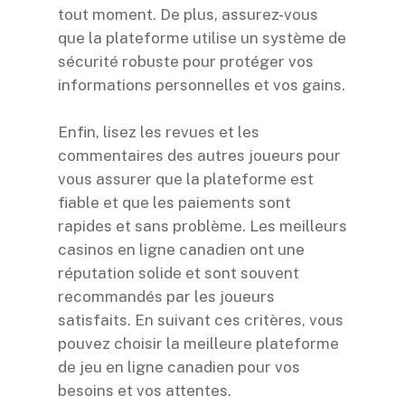
tout moment. De plus, assurez-vous
que la plateforme utilise un système de
sécurité robuste pour protéger vos
informations personnelles et vos gains.
Enfin, lisez les revues et les
commentaires des autres joueurs pour
vous assurer que la plateforme est
fiable et que les paiements sont
rapides et sans problème. Les meilleurs
casinos en ligne canadien ont une
réputation solide et sont souvent
recommandés par les joueurs
satisfaits. En suivant ces critères, vous
pouvez choisir la meilleure plateforme
de jeu en ligne canadien pour vos
besoins et vos attentes.