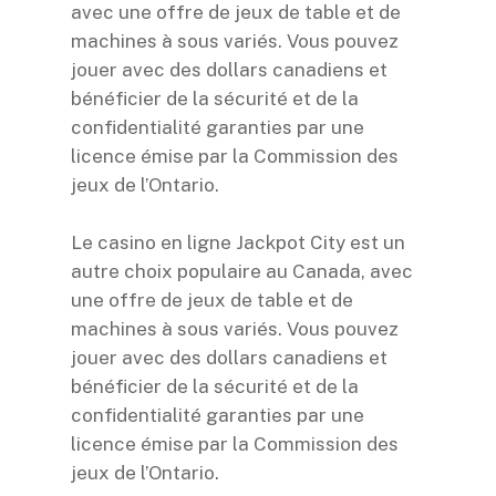
avec une offre de jeux de table et de
machines à sous variés. Vous pouvez
jouer avec des dollars canadiens et
bénéficier de la sécurité et de la
confidentialité garanties par une
licence émise par la Commission des
jeux de l’Ontario.
Le casino en ligne Jackpot City est un
autre choix populaire au Canada, avec
une offre de jeux de table et de
machines à sous variés. Vous pouvez
jouer avec des dollars canadiens et
bénéficier de la sécurité et de la
confidentialité garanties par une
licence émise par la Commission des
jeux de l’Ontario.