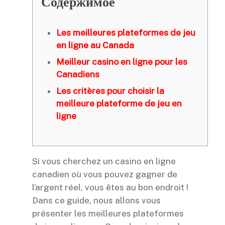
Содержимое
Les meilleures plateformes de jeu
en ligne au Canada
Meilleur casino en ligne pour les
Canadiens
Les critères pour choisir la
meilleure plateforme de jeu en
ligne
Si vous cherchez un casino en ligne
canadien où vous pouvez gagner de
l’argent réel, vous êtes au bon endroit !
Dans ce guide, nous allons vous
présenter les meilleures plateformes