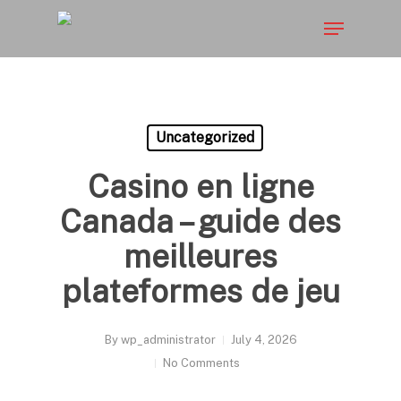
Skip
Menu
to
main
content
Uncategorized
Casino en ligne
Canada – guide des
meilleures
plateformes de jeu
By
wp_administrator
July 4, 2026
No Comments