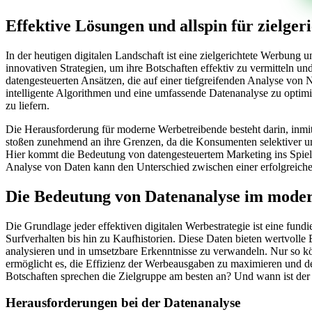
Effektive Lösungen und allspin für zielger
In der heutigen digitalen Landschaft ist eine zielgerichtete Werbu
innovativen Strategien, um ihre Botschaften effektiv zu vermitteln un
datengesteuerten Ansätzen, die auf einer tiefgreifenden Analyse von 
intelligente Algorithmen und eine umfassende Datenanalyse zu optimier
zu liefern.
Die Herausforderung für moderne Werbetreibende besteht darin, inmit
stoßen zunehmend an ihre Grenzen, da die Konsumenten selektiver und 
Hier kommt die Bedeutung von datengesteuertem Marketing ins Spiel,
Analyse von Daten kann den Unterschied zwischen einer erfolgreich
Die Bedeutung von Datenanalyse im mode
Die Grundlage jeder effektiven digitalen Werbestrategie ist eine f
Surfverhalten bis hin zu Kaufhistorien. Diese Daten bieten wertvolle 
analysieren und in umsetzbare Erkenntnisse zu verwandeln. Nur so k
ermöglicht es, die Effizienz der Werbeausgaben zu maximieren und d
Botschaften sprechen die Zielgruppe am besten an? Und wann ist der
Herausforderungen bei der Datenanalyse