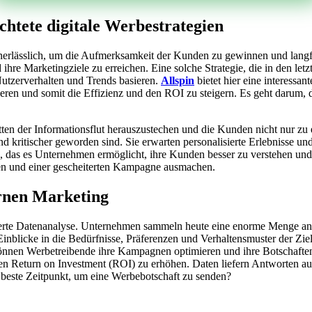
ichtete digitale Werbestrategien
ng unerlässlich, um die Aufmerksamkeit der Kunden zu gewinnen und la
d ihre Marketingziele zu erreichen. Eine solche Strategie, die in den le
Nutzerverhalten und Trends basieren.
Allspin
bietet hier eine interessa
en und somit die Effizienz und den ROI zu steigern. Es geht darum, die
ten der Informationsflut herauszustechen und die Kunden nicht nur zu 
kritischer geworden sind. Sie erwarten personalisierte Erlebnisse und 
 das es Unternehmen ermöglicht, ihre Kunden besser zu verstehen und 
en und einer gescheiterten Kampagne ausmachen.
rnen Marketing
undierte Datenanalyse. Unternehmen sammeln heute eine enorme Menge 
Einblicke in die Bedürfnisse, Präferenzen und Verhaltensmuster der Zie
önnen Werbetreibende ihre Kampagnen optimieren und ihre Botschaften p
en Return on Investment (ROI) zu erhöhen. Daten liefern Antworten a
 beste Zeitpunkt, um eine Werbebotschaft zu senden?