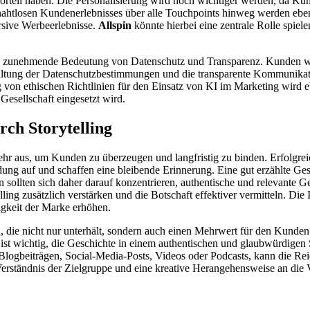
teil haben. Die Personalisierung wird noch wichtiger werden, da Kun
nahtlosen Kundenerlebnisses über alle Touchpoints hinweg werden ebe
rsive Werbeerlebnisse.
Allspin
könnte hierbei eine zentrale Rolle spiel
 die zunehmende Bedeutung von Datenschutz und Transparenz. Kunden w
ltung der Datenschutzbestimmungen und die transparente Kommunikati
on ethischen Richtlinien für den Einsatz von KI im Marketing wird eb
esellschaft eingesetzt wird.
ch Storytelling
mehr aus, um Kunden zu überzeugen und langfristig zu binden. Erfolgrei
ung auf und schaffen eine bleibende Erinnerung. Eine gut erzählte Ge
 sollten sich daher darauf konzentrieren, authentische und relevante G
lling zusätzlich verstärken und die Botschaft effektiver vermitteln. Di
igkeit der Marke erhöhen.
n, die nicht nur unterhält, sondern auch einen Mehrwert für den Kunden 
s ist wichtig, die Geschichte in einem authentischen und glaubwürdigen
logbeiträgen, Social-Media-Posts, Videos oder Podcasts, kann die Rei
es Verständnis der Zielgruppe und eine kreative Herangehensweise an die