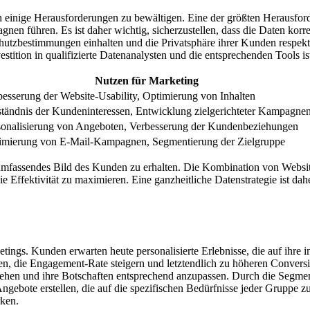
ch einige Herausforderungen zu bewältigen. Eine der größten Herausford
n führen. Es ist daher wichtig, sicherzustellen, dass die Daten korrekt
hutzbestimmungen einhalten und die Privatsphäre ihrer Kunden respekt
tition in qualifizierte Datenanalysten und die entsprechenden Tools ist
Nutzen für Marketing
besserung der Website-Usability, Optimierung von Inhalten
ständnis der Kundeninteressen, Entwicklung zielgerichteter Kampagne
sonalisierung von Angeboten, Verbesserung der Kundenbeziehungen
imierung von E-Mail-Kampagnen, Segmentierung der Zielgruppe
in umfassendes Bild des Kunden zu erhalten. Die Kombination von We
Effektivität zu maximieren. Eine ganzheitliche Datenstrategie ist dahe
rketings. Kunden erwarten heute personalisierte Erlebnisse, die auf ihre
, die Engagement-Rate steigern und letztendlich zu höheren Conversio
tehen und ihre Botschaften entsprechend anzupassen. Durch die Segmen
ebote erstellen, die auf die spezifischen Bedürfnisse jeder Gruppe zu
rken.