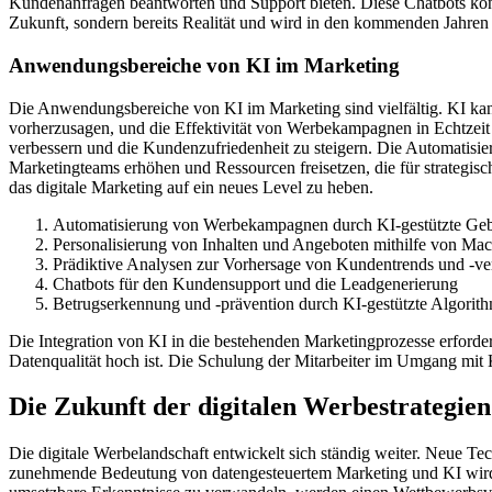
Kundenanfragen beantworten und Support bieten. Diese Chatbots könn
Zukunft, sondern bereits Realität und wird in den kommenden Jahre
Anwendungsbereiche von KI im Marketing
Die Anwendungsbereiche von KI im Marketing sind vielfältig. KI ka
vorherzusagen, und die Effektivität von Werbekampagnen in Echtzei
verbessern und die Kundenzufriedenheit zu steigern. Die Automatisie
Marketingteams erhöhen und Ressourcen freisetzen, die für strategis
das digitale Marketing auf ein neues Level zu heben.
Automatisierung von Werbekampagnen durch KI-gestützte Gebo
Personalisierung von Inhalten und Angeboten mithilfe von Ma
Prädiktive Analysen zur Vorhersage von Kundentrends und -ve
Chatbots für den Kundensupport und die Leadgenerierung
Betrugserkennung und -prävention durch KI-gestützte Algorit
Die Integration von KI in die bestehenden Marketingprozesse erforder
Datenqualität hoch ist. Die Schulung der Mitarbeiter im Umgang mit K
Die Zukunft der digitalen Werbestrategien
Die digitale Werbelandschaft entwickelt sich ständig weiter. Neue T
zunehmende Bedeutung von datengesteuertem Marketing und KI wird s