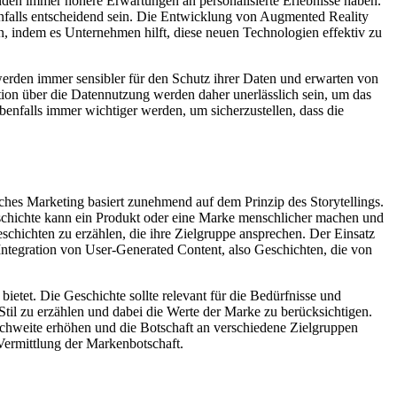
den immer höhere Erwartungen an personalisierte Erlebnisse haben.
nfalls entscheidend sein. Die Entwicklung von Augmented Reality
en, indem es Unternehmen hilft, diese neuen Technologien effektiv zu
erden immer sensibler für den Schutz ihrer Daten und erwarten von
on über die Datennutzung werden daher unerlässlich sein, um das
enfalls immer wichtiger werden, um sicherzustellen, dass die
ches Marketing basiert zunehmend auf dem Prinzip des Storytellings.
schichte kann ein Produkt oder eine Marke menschlicher machen und
eschichten zu erzählen, die ihre Zielgruppe ansprechen. Der Einsatz
e Integration von User-Generated Content, also Geschichten, die von
bietet. Die Geschichte sollte relevant für die Bedürfnisse und
 Stil zu erzählen und dabei die Werte der Marke zu berücksichtigen.
chweite erhöhen und die Botschaft an verschiedene Zielgruppen
 Vermittlung der Markenbotschaft.