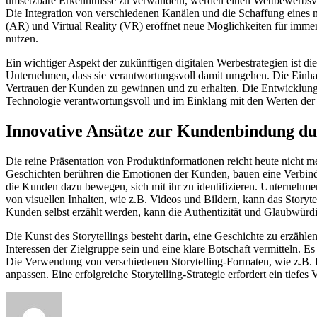
umsetzbare Erkenntnisse zu verwandeln, werden einen Wettbewerbsvor
Die Integration von verschiedenen Kanälen und die Schaffung eines 
(AR) und Virtual Reality (VR) eröffnet neue Möglichkeiten für imme
nutzen.
Ein wichtiger Aspekt der zukünftigen digitalen Werbestrategien ist
Unternehmen, dass sie verantwortungsvoll damit umgehen. Die Einha
Vertrauen der Kunden zu gewinnen und zu erhalten. Die Entwicklung v
Technologie verantwortungsvoll und im Einklang mit den Werten der G
Innovative Ansätze zur Kundenbindung dur
Die reine Präsentation von Produktinformationen reicht heute nicht 
Geschichten berühren die Emotionen der Kunden, bauen eine Verbind
die Kunden dazu bewegen, sich mit ihr zu identifizieren. Unternehmen
von visuellen Inhalten, wie z.B. Videos und Bildern, kann das Storyte
Kunden selbst erzählt werden, kann die Authentizität und Glaubwürd
Die Kunst des Storytellings besteht darin, eine Geschichte zu erzähle
Interessen der Zielgruppe sein und eine klare Botschaft vermitteln. E
Die Verwendung von verschiedenen Storytelling-Formaten, wie z.B. B
anpassen. Eine erfolgreiche Storytelling-Strategie erfordert ein tief