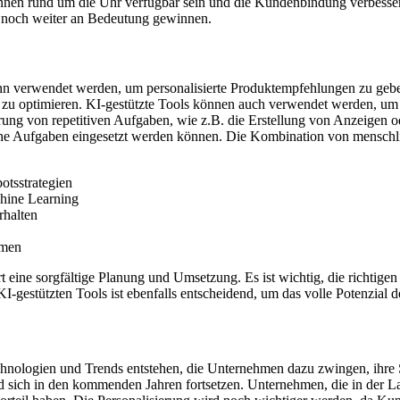
en rund um die Uhr verfügbar sein und die Kundenbindung verbessern.
n noch weiter an Bedeutung gewinnen.
nn verwendet werden, um personalisierte Produktempfehlungen zu gebe
t zu optimieren. KI-gestützte Tools können auch verwendet werden, u
rung von repetitiven Aufgaben, wie z.B. die Erstellung von Anzeigen o
che Aufgaben eingesetzt werden können. Die Kombination von menschlich
tsstrategien
chine Learning
rhalten
hmen
t eine sorgfältige Planung und Umsetzung. Es ist wichtig, die richtige
I-gestützten Tools ist ebenfalls entscheidend, um das volle Potenzial 
echnologien und Trends entstehen, die Unternehmen dazu zwingen, ihre 
ich in den kommenden Jahren fortsetzen. Unternehmen, die in der Lage