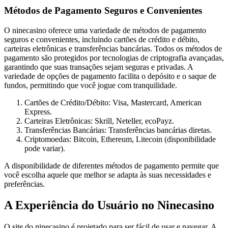
Métodos de Pagamento Seguros e Convenientes
O ninecasino oferece uma variedade de métodos de pagamento
seguros e convenientes, incluindo cartões de crédito e débito,
carteiras eletrônicas e transferências bancárias. Todos os métodos de
pagamento são protegidos por tecnologias de criptografia avançadas,
garantindo que suas transações sejam seguras e privadas. A
variedade de opções de pagamento facilita o depósito e o saque de
fundos, permitindo que você jogue com tranquilidade.
Cartões de Crédito/Débito: Visa, Mastercard, American
Express.
Carteiras Eletrônicas: Skrill, Neteller, ecoPayz.
Transferências Bancárias: Transferências bancárias diretas.
Criptomoedas: Bitcoin, Ethereum, Litecoin (disponibilidade
pode variar).
A disponibilidade de diferentes métodos de pagamento permite que
você escolha aquele que melhor se adapta às suas necessidades e
preferências.
A Experiência do Usuário no Ninecasino
O site do ninecasino é projetado para ser fácil de usar e navegar. A