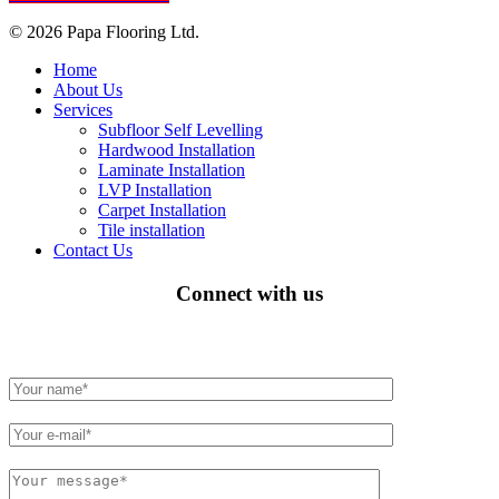
© 2026 Papa Flooring Ltd.
Close
Home
Menu
About Us
Services
Subfloor Self Levelling
Hardwood Installation
Laminate Installation
LVP Installation
Carpet Installation
Tile installation
Contact Us
Connect with us