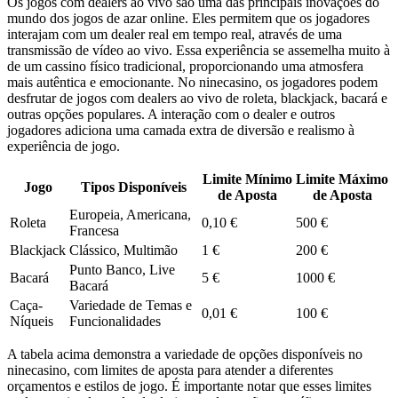
Os jogos com dealers ao vivo são uma das principais inovações do
mundo dos jogos de azar online. Eles permitem que os jogadores
interajam com um dealer real em tempo real, através de uma
transmissão de vídeo ao vivo. Essa experiência se assemelha muito à
de um cassino físico tradicional, proporcionando uma atmosfera
mais autêntica e emocionante. No ninecasino, os jogadores podem
desfrutar de jogos com dealers ao vivo de roleta, blackjack, bacará e
outras opções populares. A interação com o dealer e outros
jogadores adiciona uma camada extra de diversão e realismo à
experiência de jogo.
Limite Mínimo
Limite Máximo
Jogo
Tipos Disponíveis
de Aposta
de Aposta
Europeia, Americana,
Roleta
0,10 €
500 €
Francesa
Blackjack
Clássico, Multimão
1 €
200 €
Punto Banco, Live
Bacará
5 €
1000 €
Bacará
Caça-
Variedade de Temas e
0,01 €
100 €
Níqueis
Funcionalidades
A tabela acima demonstra a variedade de opções disponíveis no
ninecasino, com limites de aposta para atender a diferentes
orçamentos e estilos de jogo. É importante notar que esses limites