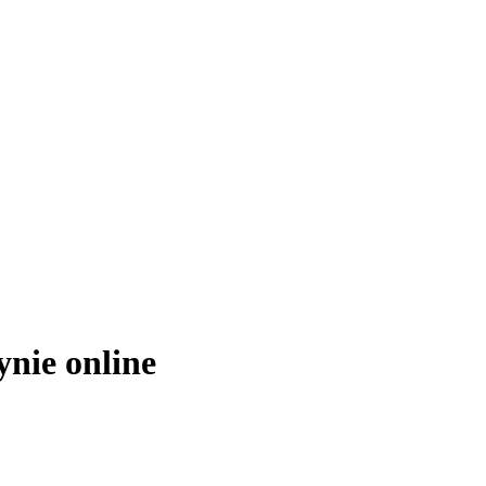
ynie online