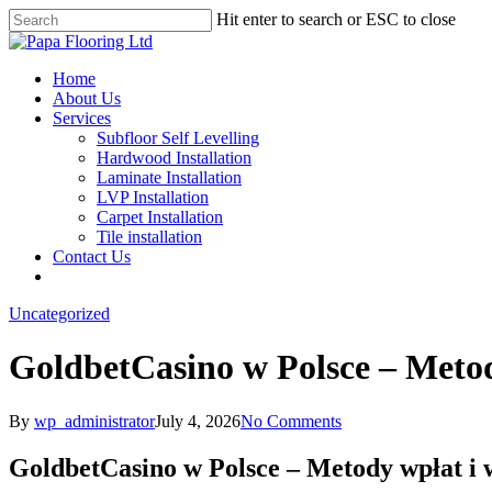
Skip
Hit enter to search or ESC to close
to
Close
main
Search
content
Menu
Home
About Us
Services
Subfloor Self Levelling
Hardwood Installation
Laminate Installation
LVP Installation
Carpet Installation
Tile installation
Contact Us
Uncategorized
GoldbetCasino w Polsce – Metod
By
wp_administrator
July 4, 2026
No Comments
GoldbetCasino w Polsce – Metody wpłat i w