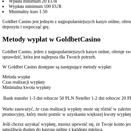
Wpłata minimum 20 EUR
Wypłata minimum 100 EUR
Minimalny kurs 1.50
Goldbet Casino jest jednym z najpopularniejszych kasyn online, o
depozytu i rozpocząć grę.
Metody wypłat w GoldbetCasino
Goldbet Casino, jeden z najpopularniejszych kasyn online, oferuje 
sprawdzić, która jest najlepsza dla Twoich potrzeb.
W Goldbet Casino dostępne są następujące metody wypłat:
Metoda wypłat
Czas realizacji wypłaty
Minimalna kwota wypłaty
Bank transfer
1-3 dni robocze
50 PLN
Neteller
1-2 dni robocze
20 
Warto zauważyć, że czas realizacji wypłaty może się różnić w zależ
promocyjny, który może pomóc w uzyskaniu większej kwoty wypłaty
Jeśli chcesz uzyskać wypłatę, musisz upewnić się, że Twoje konto je
umożliwia dostęp do kasyna online z każdego miejsca.