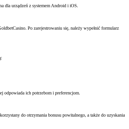
pna dla urządzeń z systemem Android i iOS.
 GoldbetCasino. Po zarejestrowaniu się, należy wypełnić formularz
ą:
iej odpowiada ich potrzebom i preferencjom.
orzystany do otrzymania bonusu powitalnego, a także do uzyskania