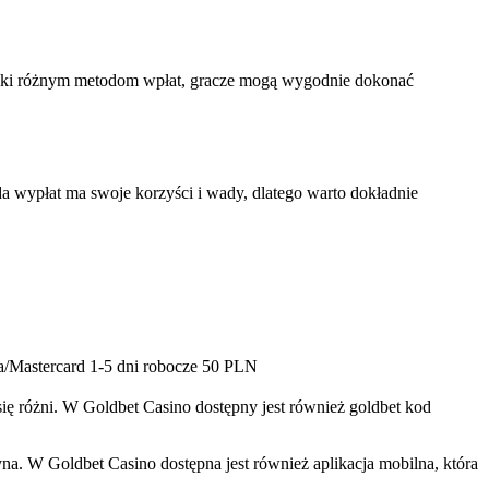
zięki różnym metodom wpłat, gracze mogą wygodnie dokonać
a wypłat ma swoje korzyści i wady, dlatego warto dokładnie
a/Mastercard
1-5 dni robocze
50 PLN
ię różni. W Goldbet Casino dostępny jest również goldbet kod
yna. W Goldbet Casino dostępna jest również aplikacja mobilna, która