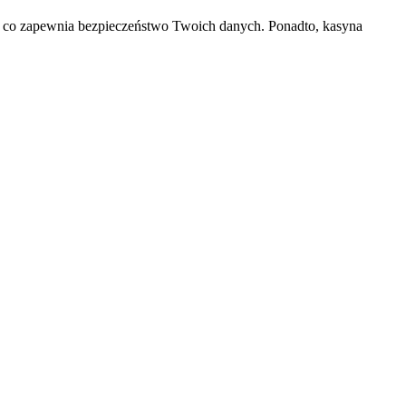
L, co zapewnia bezpieczeństwo Twoich danych. Ponadto, kasyna