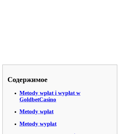
Содержимое
Metody wpłat i wypłat w
GoldbetCasino
Metody wpłat
Metody wypłat