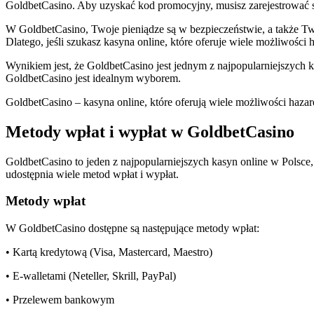
GoldbetCasino. Aby uzyskać kod promocyjny, musisz zarejestrować się
W GoldbetCasino, Twoje pieniądze są w bezpieczeństwie, a także Two
Dlatego, jeśli szukasz kasyna online, które oferuje wiele możliwośc
Wynikiem jest, że GoldbetCasino jest jednym z najpopularniejszych ka
GoldbetCasino jest idealnym wyborem.
GoldbetCasino – kasyna online, które oferują wiele możliwości hazar
Metody wpłat i wypłat w GoldbetCasino
GoldbetCasino to jeden z najpopularniejszych kasyn online w Pols
udostępnia wiele metod wpłat i wypłat.
Metody wpłat
W GoldbetCasino dostępne są następujące metody wpłat:
• Kartą kredytową (Visa, Mastercard, Maestro)
• E-walletami (Neteller, Skrill, PayPal)
• Przelewem bankowym