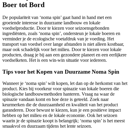
Boer tot Bord
De populariteit van ‘noma spin’ gaat hand in hand met een
groeiende interesse in duurzame landbouw en lokale
voedselproductie. Door te kiezen voor seizoensgebonden
ingrediënten, zoals ‘noma spin’, ondersteun je lokale boeren en
verminder je de ecologische voetafdruk van je voeding. Het
transport van voedsel over lange afstanden is niet alleen kostbaar,
maar ook schadelijk voor het milieu. Door te kiezen voor lokale
producten, draag je bij aan een gezondere planeet en een eerlijkere
voedselketen. Het is een win-win situatie voor iedereen.
Tips voor het Kopen van Duurzame Noma Spin
Wanneer je ‘noma spin’ wilt kopen, let dan op de herkomst van het
product. Kies bij voorkeur voor spinazie van lokale boeren die
biologische landbouwmethoden hanteren. Vraag na waar de
spinazie vandaan komt en hoe deze is geteeld. Zoek naar
keurmerken die de duurzaamheid en kwaliteit van het product
garanderen. Door bewust te kiezen, kun je een positieve impact
hebben op het milieu en de lokale economie. Ook het seizoen
waarin je de spinazie koopt is belangrijk; ‘noma spin’ is het meest
smaakvol en duurzaam tijdens het lente seizoen.