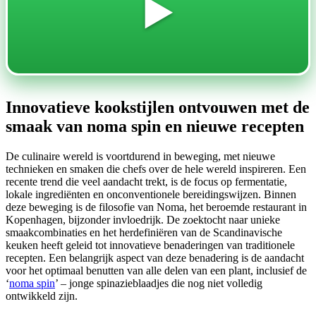
▶️
Innovatieve kookstijlen ontvouwen met de
smaak van noma spin en nieuwe recepten
De culinaire wereld is voortdurend in beweging, met nieuwe
technieken en smaken die chefs over de hele wereld inspireren. Een
recente trend die veel aandacht trekt, is de focus op fermentatie,
lokale ingrediënten en onconventionele bereidingswijzen. Binnen
deze beweging is de filosofie van Noma, het beroemde restaurant in
Kopenhagen, bijzonder invloedrijk. De zoektocht naar unieke
smaakcombinaties en het herdefiniëren van de Scandinavische
keuken heeft geleid tot innovatieve benaderingen van traditionele
recepten. Een belangrijk aspect van deze benadering is de aandacht
voor het optimaal benutten van alle delen van een plant, inclusief de
‘
noma spin
’ – jonge spinazieblaadjes die nog niet volledig
ontwikkeld zijn.