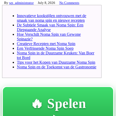
By
wp_administrator
July 8, 2026
No Comments
Innovatieve kookstijlen ontvouwen met de
smaak van noma spin en nieuwe recepten
De Subtiele Smaak van Noma Spin: Een
Diepgaande Analyse
Hoe Verschilt Noma Spin van Gewone
Spinazie?
Creatieve Recepten met Noma Spin
Een Verfrissende Noma Spin Soep
Noma Spin in de Duurzame Keuken: Van Boer
tot Bord
Tips voor het Kopen van Duurzame Noma Spin
Noma Spin en de Toekomst van de Gastronomie
🔥 Spelen