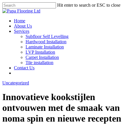
Skip
Hit enter to search or ESC to close
to
Close
main
Search
content
Menu
Home
About Us
Services
Subfloor Self Levelling
Hardwood Installation
Laminate Installation
LVP Installation
Carpet Installation
Tile installation
Contact Us
Uncategorized
Innovatieve kookstijlen
ontvouwen met de smaak van
noma spin en nieuwe recepten