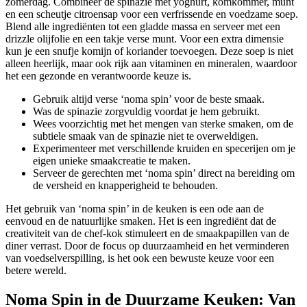
zomerdag. Combineer de spinazie met yoghurt, komkommer, munt
en een scheutje citroensap voor een verfrissende en voedzame soep.
Blend alle ingrediënten tot een gladde massa en serveer met een
drizzle olijfolie en een takje verse munt. Voor een extra dimensie
kun je een snufje komijn of koriander toevoegen. Deze soep is niet
alleen heerlijk, maar ook rijk aan vitaminen en mineralen, waardoor
het een gezonde en verantwoorde keuze is.
Gebruik altijd verse ‘noma spin’ voor de beste smaak.
Was de spinazie zorgvuldig voordat je hem gebruikt.
Wees voorzichtig met het mengen van sterke smaken, om de
subtiele smaak van de spinazie niet te overweldigen.
Experimenteer met verschillende kruiden en specerijen om je
eigen unieke smaakcreatie te maken.
Serveer de gerechten met ‘noma spin’ direct na bereiding om
de versheid en knapperigheid te behouden.
Het gebruik van ‘noma spin’ in de keuken is een ode aan de
eenvoud en de natuurlijke smaken. Het is een ingrediënt dat de
creativiteit van de chef-kok stimuleert en de smaakpapillen van de
diner verrast. Door de focus op duurzaamheid en het verminderen
van voedselverspilling, is het ook een bewuste keuze voor een
betere wereld.
Noma Spin in de Duurzame Keuken: Van