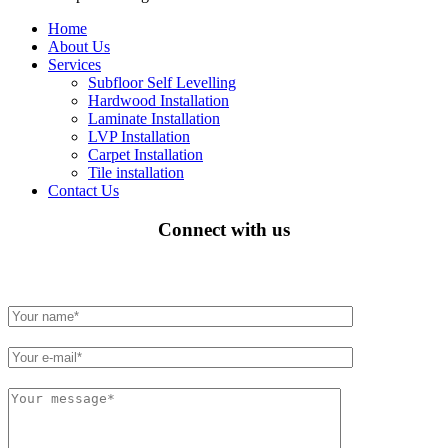
Close
Home
Menu
About Us
Services
Subfloor Self Levelling
Hardwood Installation
Laminate Installation
LVP Installation
Carpet Installation
Tile installation
Contact Us
Connect with us