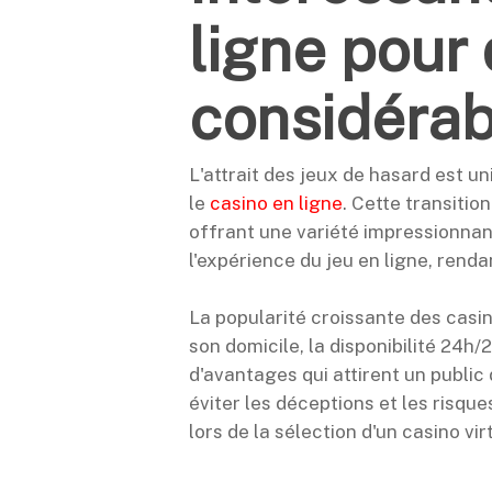
ligne pour 
considérab
L'attrait des jeux de hasard est un
le
casino en ligne
. Cette transiti
offrant une variété impressionnan
l'expérience du jeu en ligne, renda
La popularité croissante des casino
son domicile, la disponibilité 24h/
d'avantages qui attirent un public 
éviter les déceptions et les risqu
lors de la sélection d'un casino vir