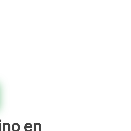
ino en