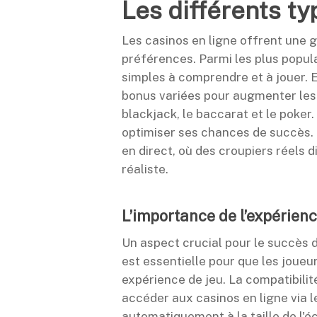
Les différents ty
Les casinos en ligne offrent une 
préférences. Parmi les plus popul
simples à comprendre et à jouer. 
bonus variées pour augmenter les ch
blackjack, le baccarat et le poke
optimiser ses chances de succès. 
en direct, où des croupiers réels 
réaliste.
L’importance de l’expérience
Un aspect crucial pour le succès d'
est essentielle pour que les joueu
expérience de jeu. La compatibili
accéder aux casinos en ligne via l
automatiquement à la taille de l'é