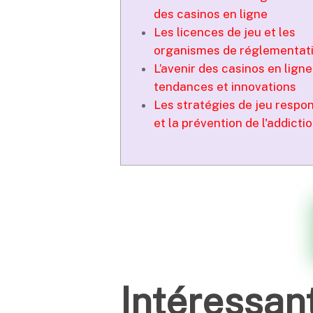
des casinos en ligne
Les licences de jeu et les
organismes de réglementat
L’avenir des casinos en ligne 
tendances et innovations
Les stratégies de jeu respo
et la prévention de l'addicti
Intéressan