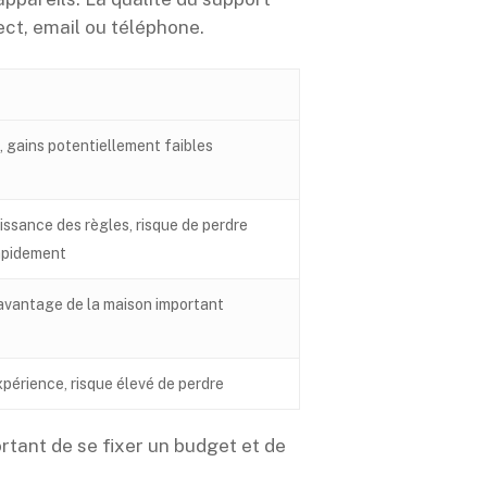
ect, email ou téléphone.
 gains potentiellement faibles
ssance des règles, risque de perdre
apidement
vantage de la maison important
périence, risque élevé de perdre
rtant de se fixer un budget et de