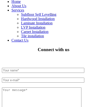
Close
Home
Menu
About Us
Services
Subfloor Self Levelling
Hardwood Installation
Laminate Installation
LVP Installation
Carpet Installation
Tile installation
Contact Us
Connect with us