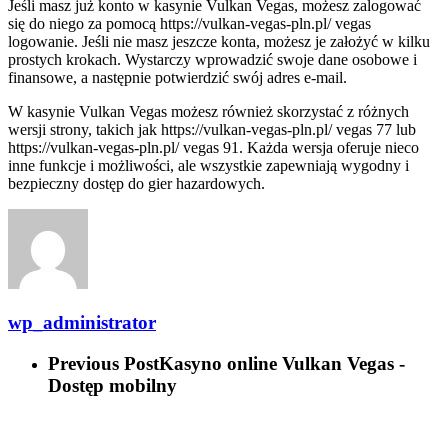
Jeśli masz już konto w kasynie Vulkan Vegas, możesz zalogować
się do niego za pomocą https://vulkan-vegas-pln.pl/ vegas
logowanie. Jeśli nie masz jeszcze konta, możesz je założyć w kilku
prostych krokach. Wystarczy wprowadzić swoje dane osobowe i
finansowe, a następnie potwierdzić swój adres e-mail.
W kasynie Vulkan Vegas możesz również skorzystać z różnych
wersji strony, takich jak https://vulkan-vegas-pln.pl/ vegas 77 lub
https://vulkan-vegas-pln.pl/ vegas 91. Każda wersja oferuje nieco
inne funkcje i możliwości, ale wszystkie zapewniają wygodny i
bezpieczny dostęp do gier hazardowych.
wp_administrator
Previous Post
Kasyno online Vulkan Vegas -
Dostęp mobilny