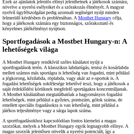
Ezek az ajánlatok jelentős előnyt jelenthetnek a játékosok számára,
növelve a nyerési esélyeiket és a szórakozás élményét. A magyar
nyelvű ügyfélszolgálat pedig azonnali segítséget nyújt minden
felmerülő kérdésben és problémában. A
Mostbet Hungary
célja,
hogy a játékosok számára egy biztonságos, szórakoztató és
kényelmes játékélményt nyújtson.
Sportfogadások a Mostbet Hungary-n: A
lehetőségek világa
A Mostbet Hungary rendkívül széles kínálatot nyújt a
sportfogadások terén. A klasszikus labdarúgás, tenisz és kosárlabda
mellett számos más sportágra is lehetőség van fogadni, mint például
a jégkorong, kézilabda, röplabda, vagy akár az e-sportok is. A
fogadási lehetőségek sokfélesége lehetővé teszi, hogy a játékosok a
saját érdeklődési körüknek megfelelő sportágakra koncentráljanak.
A Mostbet kínálatában megtalálhatóak a hagyományos fogadási
lehetőségek, mint például a győztes, pontszám, gólok száma, de
emellett speciális fogadásokra is van lehetőség, mint például a
játékos teljesítménye vagy a sárga lapok száma.
A sportfogadásokhoz kapcsolódóan fontos kiemelni a magas
szorzókat, melyek a Mostbet Hungary egyik legnagyobb előnye. A
magas szorzók jelentősen növelik a nyerési potenciált, így a