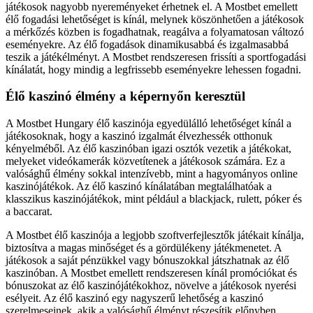
játékosok nagyobb nyereményeket érhetnek el. A Mostbet emellett
élő fogadási lehetőséget is kínál, melynek köszönhetően a játékosok
a mérkőzés közben is fogadhatnak, reagálva a folyamatosan változó
eseményekre. Az élő fogadások dinamikusabbá és izgalmasabbá
teszik a játékélményt. A Mostbet rendszeresen frissíti a sportfogadási
kínálatát, hogy mindig a legfrissebb eseményekre lehessen fogadni.
Élő kaszinó élmény a képernyőn keresztül
A Mostbet Hungary élő kaszinója egyedülálló lehetőséget kínál a
játékosoknak, hogy a kaszinó izgalmát élvezhessék otthonuk
kényelméből. Az élő kaszinóban igazi osztók vezetik a játékokat,
melyeket videókamerák közvetítenek a játékosok számára. Ez a
valósághű élmény sokkal intenzívebb, mint a hagyományos online
kaszinójátékok. Az élő kaszinó kínálatában megtalálhatóak a
klasszikus kaszinójátékok, mint például a blackjack, rulett, póker és
a baccarat.
A Mostbet élő kaszinója a legjobb szoftverfejlesztők játékait kínálja,
biztosítva a magas minőséget és a gördülékeny játékmenetet. A
játékosok a saját pénzükkel vagy bónuszokkal játszhatnak az élő
kaszinóban. A Mostbet emellett rendszeresen kínál promóciókat és
bónuszokat az élő kaszinójátékokhoz, növelve a játékosok nyerési
esélyeit. Az élő kaszinó egy nagyszerű lehetőség a kaszinó
szerelmeseinek, akik a valósághű élményt részesítik előnyben.