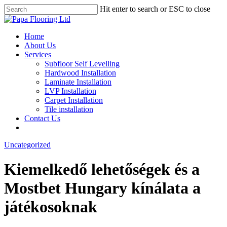
Skip
Hit enter to search or ESC to close
to
Close
main
Search
content
Menu
Home
About Us
Services
Subfloor Self Levelling
Hardwood Installation
Laminate Installation
LVP Installation
Carpet Installation
Tile installation
Contact Us
Uncategorized
Kiemelkedő lehetőségek és a
Mostbet Hungary kínálata a
játékosoknak