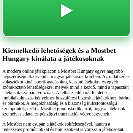
▶️
Kiemelkedő lehetőségek és a Mostbet
Hungary kínálata a játékosoknak
A modern online játékpiacon a Mostbet Hungary egyre nagyobb
népszerűségnek örvend a magyar játékosok körében. Az oldal széles
választékot kínál sportfogadásokra, kaszinójátékokra és egyéb
szórakoztató lehetőségekre, melyek mind a kezdő, mind a tapasztalt
játékosok számára vonzóak. A felhasználóbarát felület és a
mobilalkalmazás kényelmes hozzáférést biztosít a játékokhoz, bárhol
és bármikor. A megbízhatóság és a biztonság kulcsfontosságú
szempontok, ezért a Mostbet gondoskodik arról, hogy a játékosok
személyes adatai és pénzügyi tranzakciói védve legyenek.
A Mostbet nem csupán a játékok sokféleségével, hanem a
rendszeres promóciókkal és bónuszokkal is vonzza a játékosokat.