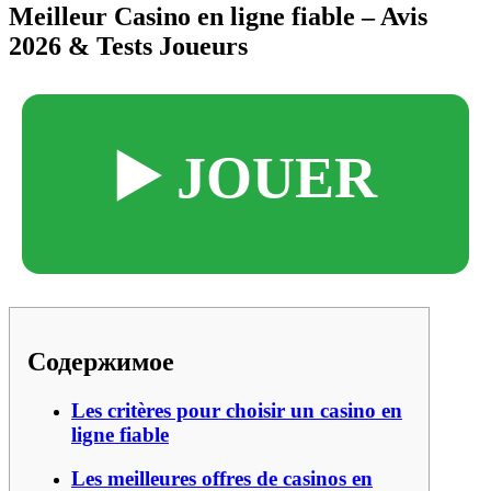
Meilleur Casino en ligne fiable – Avis
2026 & Tests Joueurs
▶️ JOUER
Содержимое
Les critères pour choisir un casino en
ligne fiable
Les meilleures offres de casinos en