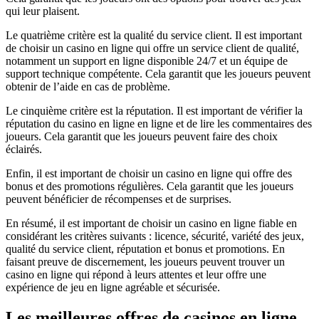
qui leur plaisent.
Le quatrième critère est la qualité du service client. Il est important
de choisir un casino en ligne qui offre un service client de qualité,
notamment un support en ligne disponible 24/7 et un équipe de
support technique compétente. Cela garantit que les joueurs peuvent
obtenir de l’aide en cas de problème.
Le cinquième critère est la réputation. Il est important de vérifier la
réputation du casino en ligne en ligne et de lire les commentaires des
joueurs. Cela garantit que les joueurs peuvent faire des choix
éclairés.
Enfin, il est important de choisir un casino en ligne qui offre des
bonus et des promotions régulières. Cela garantit que les joueurs
peuvent bénéficier de récompenses et de surprises.
En résumé, il est important de choisir un casino en ligne fiable en
considérant les critères suivants : licence, sécurité, variété des jeux,
qualité du service client, réputation et bonus et promotions. En
faisant preuve de discernement, les joueurs peuvent trouver un
casino en ligne qui répond à leurs attentes et leur offre une
expérience de jeu en ligne agréable et sécurisée.
Les meilleures offres de casinos en ligne