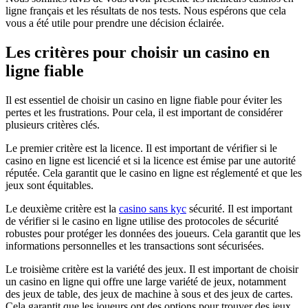
ligne français et les résultats de nos tests. Nous espérons que cela
vous a été utile pour prendre une décision éclairée.
Les critères pour choisir un casino en
ligne fiable
Il est essentiel de choisir un casino en ligne fiable pour éviter les
pertes et les frustrations. Pour cela, il est important de considérer
plusieurs critères clés.
Le premier critère est la licence. Il est important de vérifier si le
casino en ligne est licencié et si la licence est émise par une autorité
réputée. Cela garantit que le casino en ligne est réglementé et que les
jeux sont équitables.
Le deuxième critère est la
casino sans kyc
sécurité. Il est important
de vérifier si le casino en ligne utilise des protocoles de sécurité
robustes pour protéger les données des joueurs. Cela garantit que les
informations personnelles et les transactions sont sécurisées.
Le troisième critère est la variété des jeux. Il est important de choisir
un casino en ligne qui offre une large variété de jeux, notamment
des jeux de table, des jeux de machine à sous et des jeux de cartes.
Cela garantit que les joueurs ont des options pour trouver des jeux