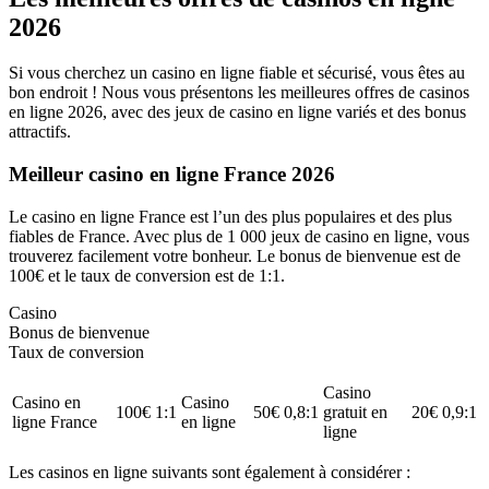
2026
Si vous cherchez un casino en ligne fiable et sécurisé, vous êtes au
bon endroit ! Nous vous présentons les meilleures offres de casinos
en ligne 2026, avec des jeux de casino en ligne variés et des bonus
attractifs.
Meilleur casino en ligne France 2026
Le casino en ligne France est l’un des plus populaires et des plus
fiables de France. Avec plus de 1 000 jeux de casino en ligne, vous
trouverez facilement votre bonheur. Le bonus de bienvenue est de
100€ et le taux de conversion est de 1:1.
Casino
Bonus de bienvenue
Taux de conversion
Casino
Casino en
Casino
100€
1:1
50€
0,8:1
gratuit en
20€
0,9:1
ligne France
en ligne
ligne
Les casinos en ligne suivants sont également à considérer :