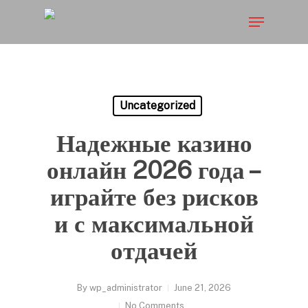
Skip
Menu
to
main
content
Uncategorized
Надежные казино
онлайн 2026 года –
играйте без рисков
и с максимальной
отдачей
By
wp_administrator
June 21, 2026
No Comments