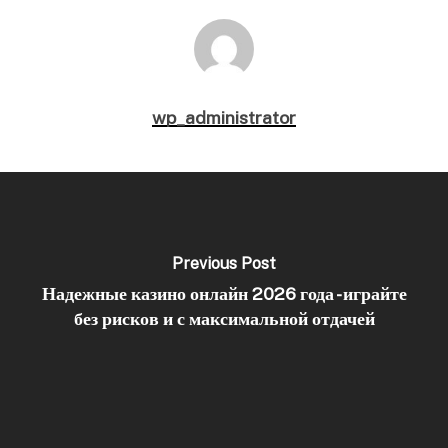
wp_administrator
Previous Post
Надежные казино онлайн 2026 года - играйте
без рисков и с максимальной отдачей