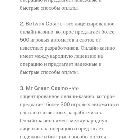
быстрые способы оплаты.
2. Betway Casino – это лицензированное
онлайн-казино, которое предлагает более
500 игровых автоматов и слотов от
известных разработчиков. Онлайн-казино
имеет международную лицензию на
операцию и предлагает надежные и
быстрые способы оплаты.
3. Mr Green Casino – это
лицензированное онлайн-казино, которое
предлагает более 200 игровых автоматов и
слотов от известных разработчиков.
Онлайн-казино имеет международную
лицензию на операцию и предлагает
надежные и быстрые способы оплаты.