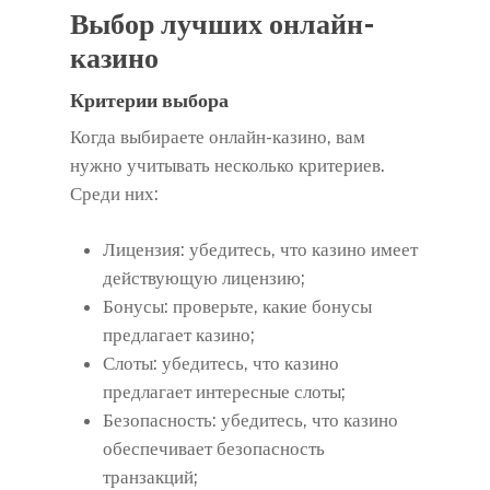
Выбор лучших онлайн-
казино
Критерии выбора
Когда выбираете онлайн-казино, вам
нужно учитывать несколько критериев.
Среди них:
Лицензия: убедитесь, что казино имеет
действующую лицензию;
Бонусы: проверьте, какие бонусы
предлагает казино;
Слоты: убедитесь, что казино
предлагает интересные слоты;
Безопасность: убедитесь, что казино
обеспечивает безопасность
транзакций;