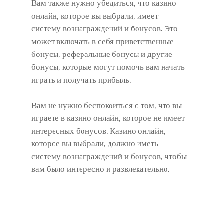
Вам также нужно убедиться, что казино
онлайн, которое вы выбрали, имеет
систему вознаграждений и бонусов. Это
может включать в себя приветственные
бонусы, реферальные бонусы и другие
бонусы, которые могут помочь вам начать
играть и получать прибыль.
Вам не нужно беспокоиться о том, что вы
играете в казино онлайн, которое не имеет
интересных бонусов. Казино онлайн,
которое вы выбрали, должно иметь
систему вознаграждений и бонусов, чтобы
вам было интересно и развлекательно.