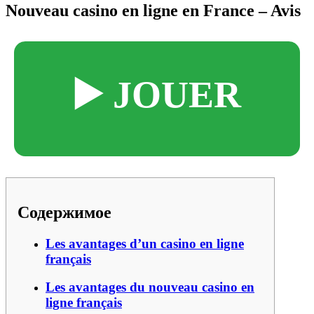
Nouveau casino en ligne en France – Avis
▶️ JOUER
Содержимое
Les avantages d’un casino en ligne
français
Les avantages du nouveau casino en
ligne français