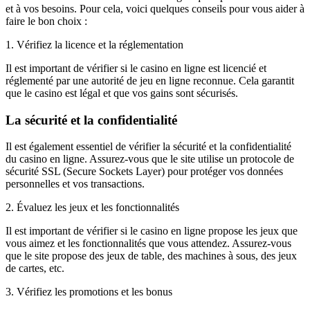
et à vos besoins. Pour cela, voici quelques conseils pour vous aider à
faire le bon choix :
1. Vérifiez la licence et la réglementation
Il est important de vérifier si le casino en ligne est licencié et
réglementé par une autorité de jeu en ligne reconnue. Cela garantit
que le casino est légal et que vos gains sont sécurisés.
La sécurité et la confidentialité
Il est également essentiel de vérifier la sécurité et la confidentialité
du casino en ligne. Assurez-vous que le site utilise un protocole de
sécurité SSL (Secure Sockets Layer) pour protéger vos données
personnelles et vos transactions.
2. Évaluez les jeux et les fonctionnalités
Il est important de vérifier si le casino en ligne propose les jeux que
vous aimez et les fonctionnalités que vous attendez. Assurez-vous
que le site propose des jeux de table, des machines à sous, des jeux
de cartes, etc.
3. Vérifiez les promotions et les bonus