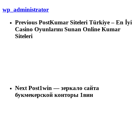
wp_administrator
Previous Post
Kumar Siteleri Türkiye – En İyi
Casino Oyunlarını Sunan Online Kumar
Siteleri
Next Post
1win — зеркало сайта
букмекерской конторы 1вин