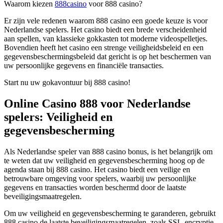
Waarom kiezen
888casino
voor 888 casino?
Er zijn vele redenen waarom 888 casino een goede keuze is voor
Nederlandse spelers. Het casino biedt een brede verscheidenheid
aan spellen, van klassieke gokkasten tot moderne videospelletjes.
Bovendien heeft het casino een strenge veiligheidsbeleid en een
gegevensbeschermingsbeleid dat gericht is op het beschermen van
uw persoonlijke gegevens en financiële transacties.
Start nu uw gokavontuur bij 888 casino!
Online Casino 888 voor Nederlandse
spelers: Veiligheid en
gegevensbescherming
Als Nederlandse speler van 888 casino bonus, is het belangrijk om
te weten dat uw veiligheid en gegevensbescherming hoog op de
agenda staan bij 888 casino. Het casino biedt een veilige en
betrouwbare omgeving voor spelers, waarbij uw persoonlijke
gegevens en transacties worden beschermd door de laatste
beveiligingsmaatregelen.
Om uw veiligheid en gegevensbescherming te garanderen, gebruikt
888 casino de laatste beveiligingsmaatregelen, zoals SSL-encryptie