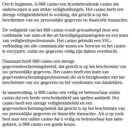
Om te beginnen, is 888 casino een licentiehoudende casino dat
onderworpen is aan strikte veiligheidsregels. Het casino heeft een
strenge veiligheidsbeleid in werking, dat gericht is op het
beschermen van uw persoonlijke gegevens en financiële transacties.
De veiligheid van het 888 casino wordt gewaarborgd door een
combinatie van state-of-the-art beveiligingsmaatregelen en een team
van veiligheidsprofessionals. Het casino gebruikt een SSL-
verbinding om alle communicatie tussen uw browser en het casino
te encrypten, zodat uw gegevens veilig zijn tijdens overdracht.
Daarnaast heeft 888 casino een strenge
gegevensbeschermingsbeleid, dat gericht is op het beschermen van
uw persoonlijke gegevens. Het casino heeft een team van
gegevensbeschermingsprofessionals die zich bezighouden met het
beschermen van uw gegevens en het voorkomen van datalekken.
In samenvatting, is 888 casino een veilig en betrouwbaar online
casino dat een brede verscheidenheid aan spellen aanbiedt. Het
casino heeft een strenge veiligheidsbeleid en een
gegevensbeschermingsbeleid dat gericht is op het beschermen van
uw persoonlijke gegevens en financiële transacties. Als u op zoek
bent naar een online casino dat u veilig en betrouwbaar kan laten
gokken, is 888 casino een goede keuze.