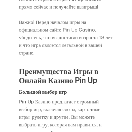
прямо сейчас и получайте выигрыш!
Важно! Перед началом игры на
официальном сайте Pin Up Casino,
убедитесь, что вы достигли возраста 18 лет
и что игра является легальной в вашей
стране.
Преимущества Игры в
Онлайн Казино Pin Up
Большой выбор игр
Pin Up Казино предлагает огромный
выбор игр, включая слоты, карточные
игры, рулетку и другие. Вы можете
выбрать игру, которая вам нравится, и