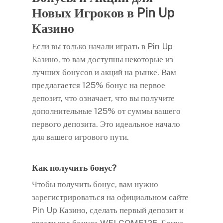
Новых Игроков в Pin Up
Казино
Если вы только начали играть в Pin Up
Казино, то вам доступны некоторые из
лучших бонусов и акций на рынке. Вам
предлагается 125% бонус на первое
депозит, что означает, что вы получите
дополнительные 125% от суммы вашего
первого депозита. Это идеальное начало
для вашего игрового пути.
Как получить бонус?
Чтобы получить бонус, вам нужно
зарегистрироваться на официальном сайте
Pin Up Казино, сделать первый депозит и
ввести код бонуса WELCOME125. Бонус