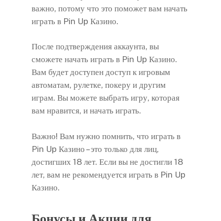
важно, потому что это поможет вам начать
играть в Pin Up Казино.
После подтверждения аккаунта, вы
сможете начать играть в Pin Up Казино.
Вам будет доступен доступ к игровым
автоматам, рулетке, покеру и другим
играм. Вы можете выбрать игру, которая
вам нравится, и начать играть.
Важно! Вам нужно помнить, что играть в
Pin Up Казино – это только для лиц,
достигших 18 лет. Если вы не достигли 18
лет, вам не рекомендуется играть в Pin Up
Казино.
Бонусы и Акции для