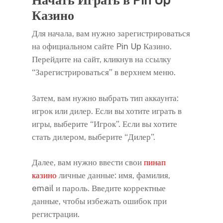
Начать Играть в Pin Up
Казино
Для начала, вам нужно зарегистрироваться
на официальном сайте Pin Up Казино.
Перейдите на сайт, кликнув на ссылку
“Зарегистрироваться” в верхнем меню.
Затем, вам нужно выбрать тип аккаунта:
игрок или дилер. Если вы хотите играть в
игры, выберите “Игрок”. Если вы хотите
стать дилером, выберите “Дилер”.
Далее, вам нужно ввести свои
пинап
казино
личные данные: имя, фамилия,
email и пароль. Введите корректные
данные, чтобы избежать ошибок при
регистрации.