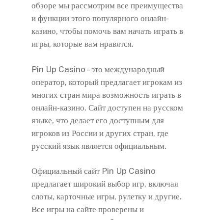
обзоре мы рассмотрим все преимущества
и функции этого популярного онлайн-
казино, чтобы помочь вам начать играть в
игры, которые вам нравятся.
Pin Up Casino – это международный
оператор, который предлагает игрокам из
многих стран мира возможность играть в
онлайн-казино. Сайт доступен на русском
языке, что делает его доступным для
игроков из России и других стран, где
русский язык является официальным.
Официальный сайт Pin Up Casino
предлагает широкий выбор игр, включая
слоты, карточные игры, рулетку и другие.
Все игры на сайте проверены и