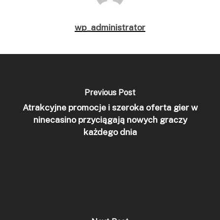
wp_administrator
Previous Post
Atrakcyjne promocje i szeroka oferta gier w
ninecasino przyciągają nowych graczy
każdego dnia