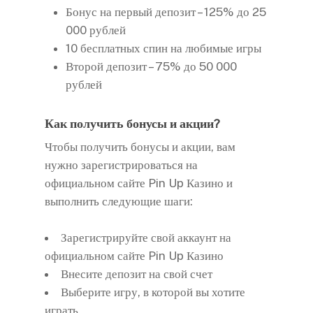
Бонус на первый депозит – 125% до 25
000 рублей
10 бесплатных спин на любимые игры
Второй депозит – 75% до 50 000
рублей
Как получить бонусы и акции?
Чтобы получить бонусы и акции, вам
нужно зарегистрироваться на
официальном сайте Pin Up Казино и
выполнить следующие шаги:
Зарегистрируйте свой аккаунт на
официальном сайте Pin Up Казино
Внесите депозит на свой счет
Выберите игру, в которой вы хотите
играть