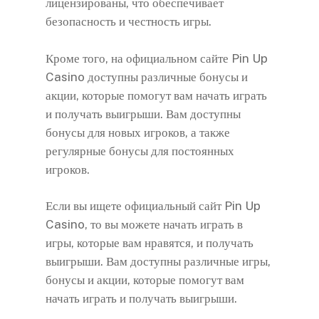
лицензированы, что обеспечивает
безопасность и честность игры.
Кроме того, на официальном сайте Pin Up
Casino доступны различные бонусы и
акции, которые помогут вам начать играть
и получать выигрыши. Вам доступны
бонусы для новых игроков, а также
регулярные бонусы для постоянных
игроков.
Если вы ищете официальный сайт Pin Up
Casino, то вы можете начать играть в
игры, которые вам нравятся, и получать
выигрыши. Вам доступны различные игры,
бонусы и акции, которые помогут вам
начать играть и получать выигрыши.