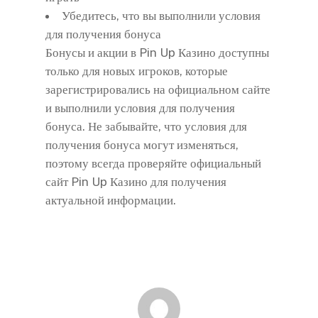
Убедитесь, что вы выполнили условия
для получения бонуса
Бонусы и акции в Pin Up Казино доступны
только для новых игроков, которые
зарегистрировались на официальном сайте
и выполнили условия для получения
бонуса. Не забывайте, что условия для
получения бонуса могут изменяться,
поэтому всегда проверяйте официальный
сайт Pin Up Казино для получения
актуальной информации.