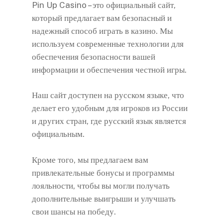
Pin Up Casino – это официальный сайт,
который предлагает вам безопасный и
надежный способ играть в казино. Мы
используем современные технологии для
обеспечения безопасности вашей
информации и обеспечения честной игры.
Наш сайт доступен на русском языке, что
делает его удобным для игроков из России
и других стран, где русский язык является
официальным.
Кроме того, мы предлагаем вам
привлекательные бонусы и программы
лояльности, чтобы вы могли получать
дополнительные выигрыши и улучшать
свои шансы на победу.