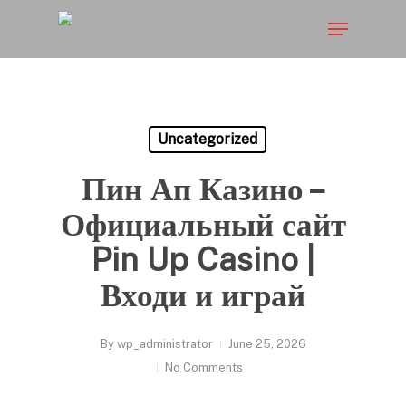
Skip
Menu
to
main
content
Uncategorized
Пин Ап Казино –
Официальный сайт
Pin Up Casino |
Входи и играй
By
wp_administrator
June 25, 2026
No Comments