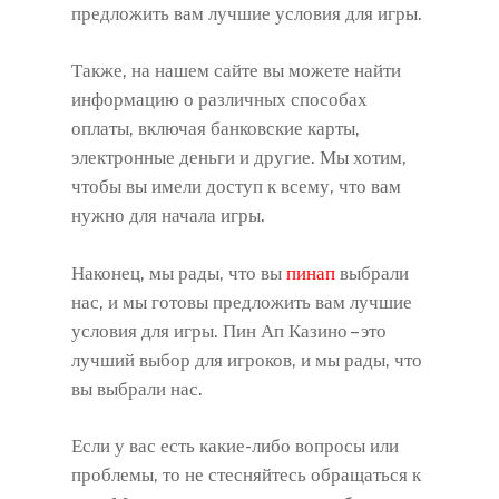
предложить вам лучшие условия для игры.
Также, на нашем сайте вы можете найти
информацию о различных способах
оплаты, включая банковские карты,
электронные деньги и другие. Мы хотим,
чтобы вы имели доступ к всему, что вам
нужно для начала игры.
Наконец, мы рады, что вы
пинап
выбрали
нас, и мы готовы предложить вам лучшие
условия для игры. Пин Ап Казино – это
лучший выбор для игроков, и мы рады, что
вы выбрали нас.
Если у вас есть какие-либо вопросы или
проблемы, то не стесняйтесь обращаться к