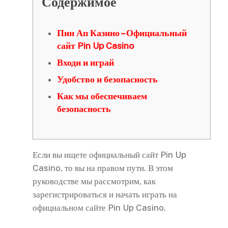
Содержимое
Пин Ап Казино – Официальный
сайт Pin Up Casino
Входи и играй
Удобство и безопасность
Как мы обеспечиваем
безопасность
Если вы ищете официальный сайт Pin Up
Casino, то вы на правом пути. В этом
руководстве мы рассмотрим, как
зарегистрироваться и начать играть на
официальном сайте Pin Up Casino.