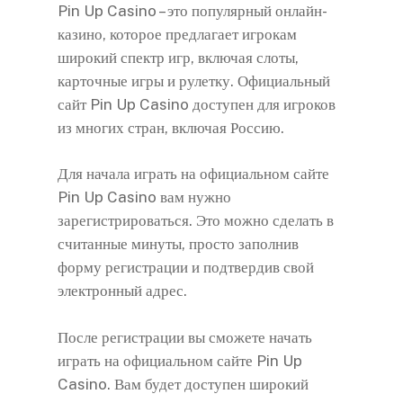
Pin Up Casino – это популярный онлайн-
казино, которое предлагает игрокам
широкий спектр игр, включая слоты,
карточные игры и рулетку. Официальный
сайт Pin Up Casino доступен для игроков
из многих стран, включая Россию.
Для начала играть на официальном сайте
Pin Up Casino вам нужно
зарегистрироваться. Это можно сделать в
считанные минуты, просто заполнив
форму регистрации и подтвердив свой
электронный адрес.
После регистрации вы сможете начать
играть на официальном сайте Pin Up
Casino. Вам будет доступен широкий