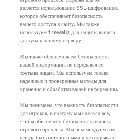
является использование SSL-шифрования,
которое обеспечивает безопасность
вашего доступа к сайту. Мы также
используем firewalls для защиты вашего
доступа к нашему серверу.
Мы также обеспечиваем безопасность
вашей информации, не передавая ее
третьим лицам. Мы используем только
надежные и проверенные методы для
хранения и обработки вашей информации.
Мы понимаем, что важность безопасности
для игроков, и поэтому мы сделали все,
чтобы обеспечить безопасность вашего
игрового процесса. Мы рекомендуем вам
всегда быть осторожными и не открывать