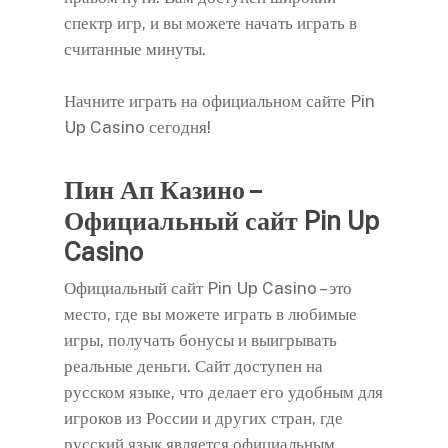
спектр игр, и вы можете начать играть в
считанные минуты.
Начните играть на официальном сайте Pin
Up Casino сегодня!
Пин Ап Казино –
Официальный сайт Pin Up
Casino
Официальный сайт Pin Up Casino – это
место, где вы можете играть в любимые
игры, получать бонусы и выигрывать
реальные деньги. Сайт доступен на
русском языке, что делает его удобным для
игроков из России и других стран, где
русский язык является официальным.