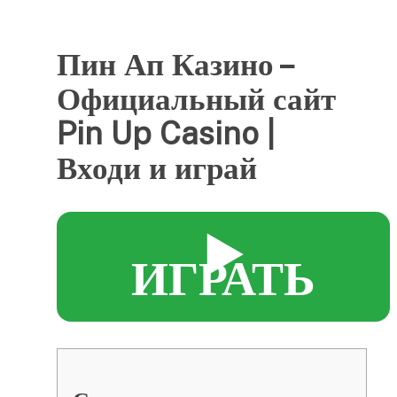
Пин Ап Казино –
Официальный сайт
Pin Up Casino |
Входи и играй
▶️
ИГРАТЬ