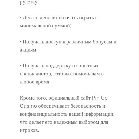
рулетку;
• Делать депозит и начать играть с
минимальной суммой;
• Получать доступ к различным бонусам и
акциям;
• Получать поддержку от опытных
специалистов, готовых помочь вам в
любое время.
Кроме того, официальный сайт Pin Up
Casino обеспечивает безопасность и
конфиденциальность вашей информации,
что делает его надежным выбором для
игроков.