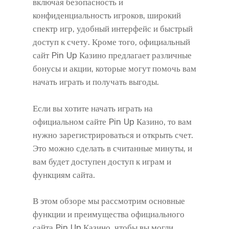
включая безопасность и
конфиденциальность игроков, широкий
спектр игр, удобный интерфейс и быстрый
доступ к счету. Кроме того, официальный
сайт Pin Up Казино предлагает различные
бонусы и акции, которые могут помочь вам
начать играть и получать выгоды.
Если вы хотите начать играть на
официальном сайте Pin Up Казино, то вам
нужно зарегистрироваться и открыть счет.
Это можно сделать в считанные минуты, и
вам будет доступен доступ к играм и
функциям сайта.
В этом обзоре мы рассмотрим основные
функции и преимущества официального
сайта Pin Up Казино, чтобы вы могли