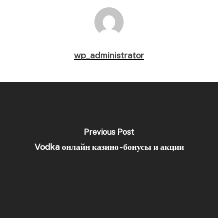
wp_administrator
Previous Post
Vodka онлайн казино - бонусы и акции