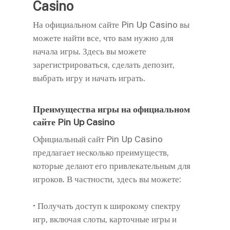
Casino
На официальном сайте Pin Up Casino вы
можете найти все, что вам нужно для
начала игры. Здесь вы можете
зарегистрироваться, сделать депозит,
выбрать игру и начать играть.
Преимущества игры на официальном
сайте Pin Up Casino
Официальный сайт Pin Up Casino
предлагает несколько преимуществ,
которые делают его привлекательным для
игроков. В частности, здесь вы можете:
• Получать доступ к широкому спектру
игр, включая слоты, карточные игры и