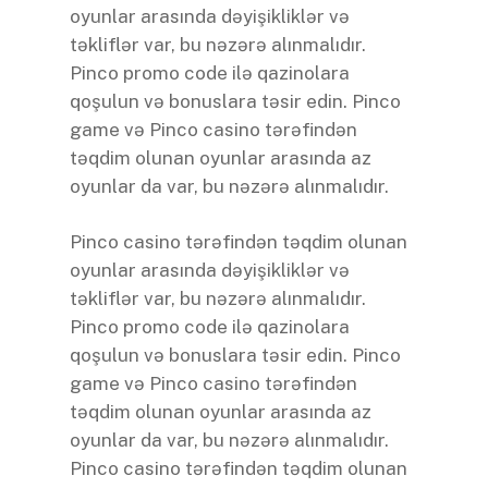
oyunlar arasında dəyişikliklər və
təkliflər var, bu nəzərə alınmalıdır.
Pinco promo code ilə qazinolara
qoşulun və bonuslara təsir edin. Pinco
game və Pinco casino tərəfindən
təqdim olunan oyunlar arasında az
oyunlar da var, bu nəzərə alınmalıdır.
Pinco casino tərəfindən təqdim olunan
oyunlar arasında dəyişikliklər və
təkliflər var, bu nəzərə alınmalıdır.
Pinco promo code ilə qazinolara
qoşulun və bonuslara təsir edin. Pinco
game və Pinco casino tərəfindən
təqdim olunan oyunlar arasında az
oyunlar da var, bu nəzərə alınmalıdır.
Pinco casino tərəfindən təqdim olunan