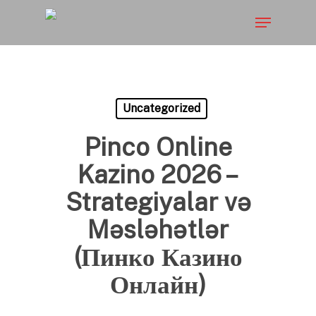
Skip
Menu
to
main
content
Uncategorized
Pinco Online
Kazino 2026 –
Strategiyalar və
Məsləhətlər
(Пинко Казино
Онлайн)