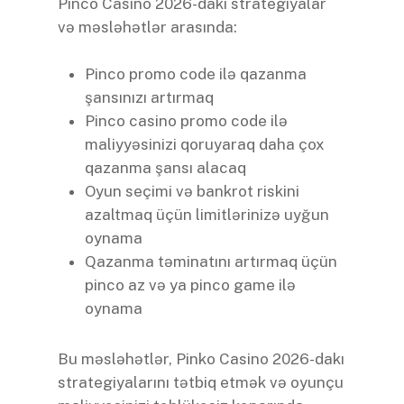
Pinco Casino 2026-dakı strategiyalar
və məsləhətlər arasında:
Pinco promo code ilə qazanma
şansınızı artırmaq
Pinco casino promo code ilə
maliyyəsinizi qoruyaraq daha çox
qazanma şansı alacaq
Oyun seçimi və bankrot riskini
azaltmaq üçün limitlərinizə uyğun
oynama
Qazanma təminatını artırmaq üçün
pinco az və ya pinco game ilə
oynama
Bu məsləhətlər, Pinko Casino 2026-dakı
strategiyalarını tətbiq etmək və oyunçu