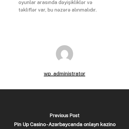
oyunlar arasında dəyişikliklər və
təkliflər var, bu nəzərə alınmalıdır.
wp_administrator
Previous Post
Pin Up Casino - Azərbaycanda onlayn kazino