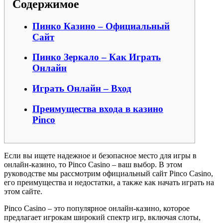
Содержимое
Пинко Казино – Официальный
Сайт
Пинко Зеркало – Как Играть
Онлайн
Играть Онлайн – Вход
Преимущества входа в казино
Pinco
Если вы ищете надежное и безопасное место для игры в
онлайн-казино, то Pinco Casino – ваш выбор. В этом
руководстве мы рассмотрим официальный сайт Pinco Casino,
его преимущества и недостатки, а также как начать играть на
этом сайте.
Pinco Casino – это популярное онлайн-казино, которое
предлагает игрокам широкий спектр игр, включая слоты,