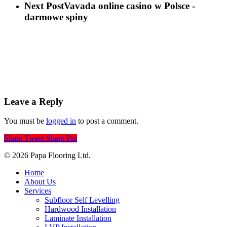
Next Post
Vavada online casino w Polsce -
darmowe spiny
Leave a Reply
You must be
logged in
to post a comment.
Share
Tweet
Share
Pin
© 2026 Papa Flooring Ltd.
Close
Home
Menu
About Us
Services
Subfloor Self Levelling
Hardwood Installation
Laminate Installation