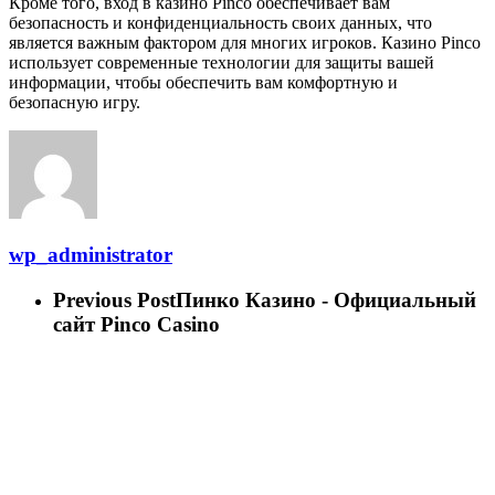
Кроме того, вход в казино Pinco обеспечивает вам
безопасность и конфиденциальность своих данных, что
является важным фактором для многих игроков. Казино Pinco
использует современные технологии для защиты вашей
информации, чтобы обеспечить вам комфортную и
безопасную игру.
wp_administrator
Previous Post
Пинко Казино - Официальный
сайт Pinco Casino