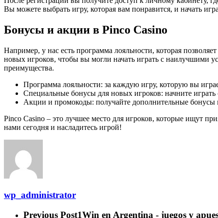
После регистрации вы получите доступ к личному кабинету, гд
Вы можете выбрать игру, которая вам понравится, и начать игр
Бонусы и акции в Pinco Casino
Например, у нас есть программа лояльности, которая позволяе
новых игроков, чтобы вы могли начать играть с наилучшими у
преимущества.
Программа лояльности: за каждую игру, которую вы игра
Специальные бонусы для новых игроков: начните играть
Акции и промокоды: получайте дополнительные бонусы 
Pinco Casino – это лучшее место для игроков, которые ищут п
нами сегодня и насладитесь игрой!
wp_administrator
Previous Post
1Win en Argentina - juegos y apues