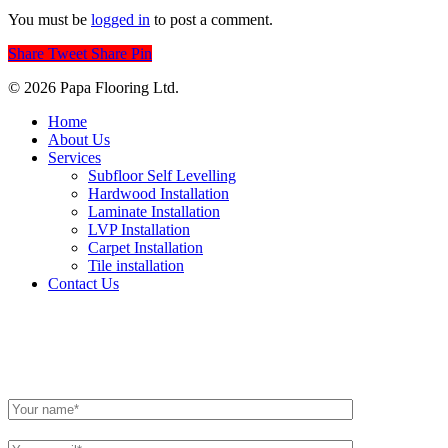
You must be
logged in
to post a comment.
Share
Tweet
Share
Pin
© 2026 Papa Flooring Ltd.
Close
Home
Menu
About Us
Services
Subfloor Self Levelling
Hardwood Installation
Laminate Installation
LVP Installation
Carpet Installation
Tile installation
Contact Us