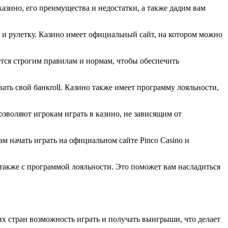
азино, его преимущества и недостатки, а также дадим вам
ы и рулетку. Казино имеет официальный сайт, на котором можно
ется строгим правилам и нормам, чтобы обеспечить
ать свой банкroll. Казино также имеет программу лояльности,
позволяют игрокам играть в казино, не зависящим от
ам начать играть на официальном сайте Pinco Casino и
 также с программой лояльности. Это поможет вам насладиться
гих стран возможность играть и получать выигрыши, что делает