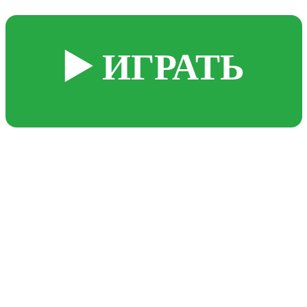
▶️ ИГРАТЬ