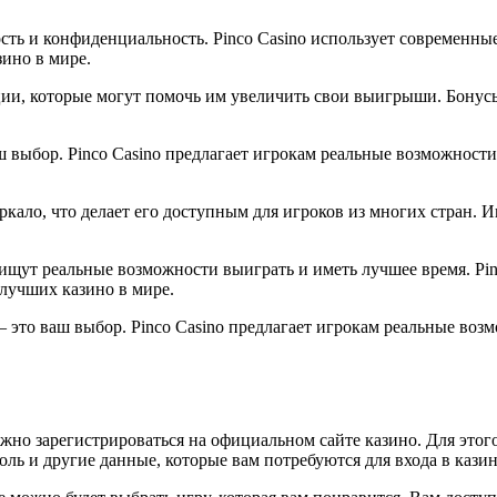
сть и конфиденциальность. Pinco Casino использует современны
зино в мире.
кции, которые могут помочь им увеличить свои выигрыши. Бонус
аш выбор. Pinco Casino предлагает игрокам реальные возможности
ркало, что делает его доступным для игроков из многих стран. И
е ищут реальные возможности выиграть и иметь лучшее время. Pin
 лучших казино в мире.
 – это ваш выбор. Pinco Casino предлагает игрокам реальные воз
нужно зарегистрироваться на официальном сайте казино. Для это
оль и другие данные, которые вам потребуются для входа в казин