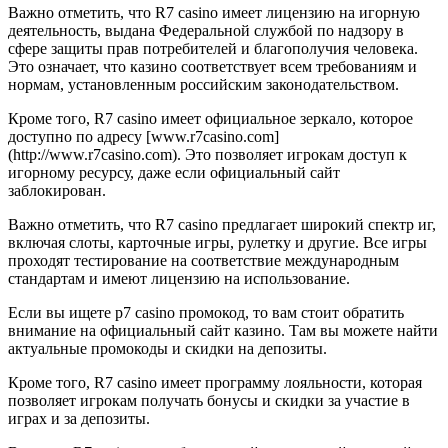
Важно отметить, что R7 casino имеет лицензию на игорную
деятельность, выдана Федеральной службой по надзору в
сфере защиты прав потребителей и благополучия человека.
Это означает, что казино соответствует всем требованиям и
нормам, установленным российским законодательством.
Кроме того, R7 casino имеет официальное зеркало, которое
доступно по адресу [www.r7casino.com]
(http://www.r7casino.com). Это позволяет игрокам доступ к
игорному ресурсу, даже если официальный сайт
заблокирован.
Важно отметить, что R7 casino предлагает широкий спектр иг,
включая слоты, карточные игры, рулетку и другие. Все игры
проходят тестирование на соответствие международным
стандартам и имеют лицензию на использование.
Если вы ищете р7 casino промокод, то вам стоит обратить
внимание на официальный сайт казино. Там вы можете найти
актуальные промокоды и скидки на депозиты.
Кроме того, R7 casino имеет программу лояльности, которая
позволяет игрокам получать бонусы и скидки за участие в
играх и за депозиты.