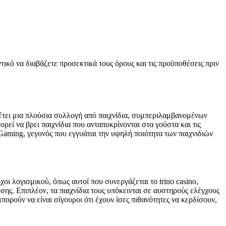
τικό να διαβάζετε προσεκτικά τους όρους και τις προϋποθέσεις πριν
ιαθέτει μια πλούσια συλλογή από παιχνίδια, συμπεριλαμβανομένων
ρεί να βρει παιχνίδια που ανταποκρίνονται στα γούστα και τις
Gaming, γεγονός που εγγυάται την υψηλή ποιότητα των παιχνιδιών
οι λογισμικού, όπως αυτοί που συνεργάζεται το trino casino,
ης. Επιπλέον, τα παιχνίδια τους υπόκεινται σε αυστηρούς ελέγχους
πορούν να είναι σίγουροι ότι έχουν ίσες πιθανότητες να κερδίσουν,