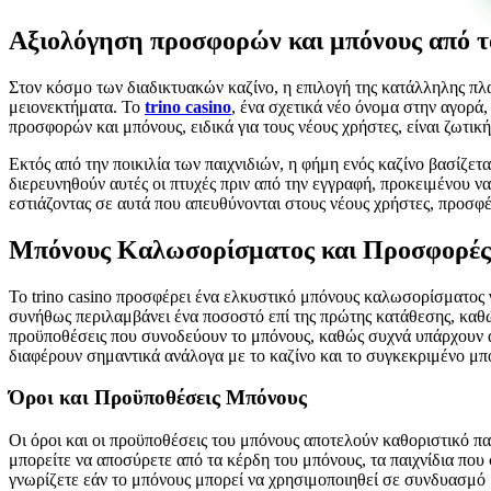
Αξιολόγηση προσφορών και μπόνους από το 
Στον κόσμο των διαδικτυακών καζίνο, η επιλογή της κατάλληλης πλα
μειονεκτήματα. Το
trino casino
, ένα σχετικά νέο όνομα στην αγορά,
προσφορών και μπόνους, ειδικά για τους νέους χρήστες, είναι ζωτική
Εκτός από την ποικιλία των παιχνιδιών, η φήμη ενός καζίνο βασίζε
διερευνηθούν αυτές οι πτυχές πριν από την εγγραφή, προκειμένου ν
εστιάζοντας σε αυτά που απευθύνονται στους νέους χρήστες, προσφ
Μπόνους Καλωσορίσματος και Προσφορές 
Το trino casino προσφέρει ένα ελκυστικό μπόνους καλωσορίσματος γ
συνήθως περιλαμβάνει ένα ποσοστό επί της πρώτης κατάθεσης, καθώς
προϋποθέσεις που συνοδεύουν το μπόνους, καθώς συχνά υπάρχουν απα
διαφέρουν σημαντικά ανάλογα με το καζίνο και το συγκεκριμένο μπ
Όροι και Προϋποθέσεις Μπόνους
Οι όροι και οι προϋποθέσεις του μπόνους αποτελούν καθοριστικό παρ
μπορείτε να αποσύρετε από τα κέρδη του μπόνους, τα παιχνίδια που 
γνωρίζετε εάν το μπόνους μπορεί να χρησιμοποιηθεί σε συνδυασμό