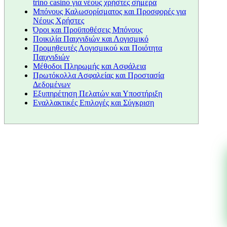
trino casino για νέους χρήστες σήμερα
Μπόνους Καλωσορίσματος και Προσφορές για
Νέους Χρήστες
Όροι και Προϋποθέσεις Μπόνους
Ποικιλία Παιχνιδιών και Λογισμικό
Προμηθευτές Λογισμικού και Ποιότητα
Παιχνιδιών
Μέθοδοι Πληρωμής και Ασφάλεια
Πρωτόκολλα Ασφαλείας και Προστασία
Δεδομένων
Εξυπηρέτηση Πελατών και Υποστήριξη
Εναλλακτικές Επιλογές και Σύγκριση