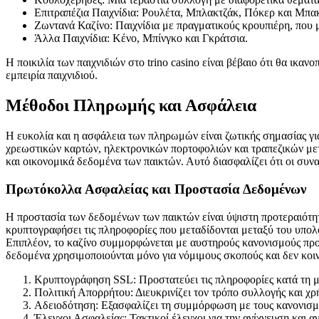
Επιτραπέζια Παιχνίδια: Ρουλέτα, Μπλακτζάκ, Πόκερ και Μπα
Ζωντανά Καζίνο: Παιχνίδια με πραγματικούς κρουπιέρη, που 
Άλλα Παιχνίδια: Κένο, Μπίνγκο και Γκράτσια.
Η ποικιλία των παιχνιδιών στο trino casino είναι βέβαιο ότι θα ικα
εμπειρία παιχνιδιού.
Μέθοδοι Πληρωμής και Ασφάλεια
Η ευκολία και η ασφάλεια των πληρωμών είναι ζωτικής σημασίας γι
χρεωστικών καρτών, ηλεκτρονικών πορτοφολιών και τραπεζικών μετ
και οικονομικά δεδομένα των παικτών. Αυτό διασφαλίζει ότι οι συνα
Πρωτόκολλα Ασφαλείας και Προστασία Δεδομένων
Η προστασία των δεδομένων των παικτών είναι ύψιστη προτεραιότητα
κρυπτογραφήσει τις πληροφορίες που μεταδίδονται μεταξύ του υπολο
Επιπλέον, το καζίνο συμμορφώνεται με αυστηρούς κανονισμούς πρ
δεδομένα χρησιμοποιούνται μόνο για νόμιμους σκοπούς και δεν κοιν
Κρυπτογράφηση SSL: Προστατεύει τις πληροφορίες κατά τη 
Πολιτική Απορρήτου: Διευκρινίζει τον τρόπο συλλογής και χ
Αδειοδότηση: Εξασφαλίζει τη συμμόρφωση με τους κανονισμ
Έλεγχοι Ασφαλείας: Τακτικοί έλεγχοι για την ανίχνευση και α