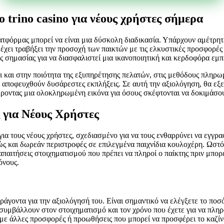
trino casino για νέους χρήστες σήμερα
τφόρμας μπορεί να είναι μια δύσκολη διαδικασία. Υπάρχουν αμέτρητε
 έχει τραβήξει την προσοχή των παικτών με τις ελκυστικές προσφορές
ς σημασίας για να διασφαλιστεί μια ικανοποιητική και κερδοφόρα εμπε
ται και στην ποιότητα της εξυπηρέτησης πελατών, στις μεθόδους πληρ
α αποφευχθούν δυσάρεστες εκπλήξεις. Σε αυτή την αξιολόγηση, θα εξε
έροντας μια ολοκληρωμένη εικόνα για όσους σκέφτονται να δοκιμάσου
για Νέους Χρήστες
ια τους νέους χρήστες, σχεδιασμένο για να τους ενθαρρύνει να εγγρα
 και δωρεάν περιστροφές σε επιλεγμένα παιχνίδια κουλοχέρη. Ωστόσο
ιτήσεις στοιχηματισμού που πρέπει να πληροί ο παίκτης πριν μπορέσ
όνους.
άγοντα για την αξιολόγησή του. Είναι σημαντικό να ελέγξετε το ποσό
συμβάλλουν στον στοιχηματισμό και τον χρόνο που έχετε για να πληρο
 με άλλες προσφορές ή προωθήσεις που μπορεί να προσφέρει το καζί