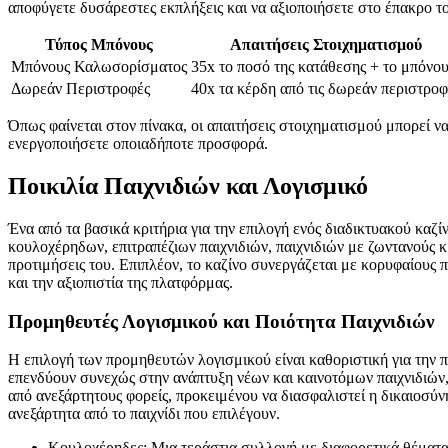
αποφύγετε δυσάρεστες εκπλήξεις και να αξιοποιήσετε στο έπακρο τ
Τύπος Μπόνους
Απαιτήσεις Στοιχηματισμού
Μπόνους Καλωσορίσματος
35x το ποσό της κατάθεσης + το μπόνο
Δωρεάν Περιστροφές
40x τα κέρδη από τις δωρεάν περιστροφ
Όπως φαίνεται στον πίνακα, οι απαιτήσεις στοιχηματισμού μπορεί ν
ενεργοποιήσετε οποιαδήποτε προσφορά.
Ποικιλία Παιχνιδιών και Λογισμικό
Ένα από τα βασικά κριτήρια για την επιλογή ενός διαδικτυακού καζί
κουλοχέρηδων, επιτραπέζιων παιχνιδιών, παιχνιδιών με ζωντανούς κρ
προτιμήσεις του. Επιπλέον, το καζίνο συνεργάζεται με κορυφαίους 
και την αξιοπιστία της πλατφόρμας.
Προμηθευτές Λογισμικού και Ποιότητα Παιχνιδιών
Η επιλογή των προμηθευτών λογισμικού είναι καθοριστική για την πο
επενδύουν συνεχώς στην ανάπτυξη νέων και καινοτόμων παιχνιδιών,
από ανεξάρτητους φορείς, προκειμένου να διασφαλιστεί η δικαιοσύνη
ανεξάρτητα από το παιχνίδι που επιλέγουν.
Κουλοχέρηδες: Μια τεράστια συλλογή με διαφορετικά θέματα 