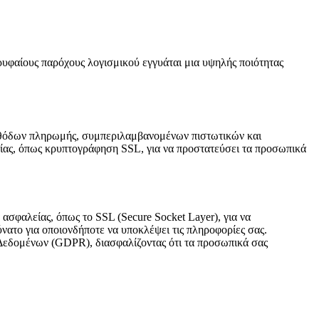
κορυφαίους παρόχους λογισμικού εγγυάται μια υψηλής ποιότητας
 μεθόδων πληρωμής, συμπεριλαμβανομένων πιστωτικών και
ίας, όπως κρυπτογράφηση SSL, για να προστατεύσει τα προσωπικά
ασφαλείας, όπως το SSL (Secure Socket Layer), για να
νατο για οποιονδήποτε να υποκλέψει τις πληροφορίες σας.
Δεδομένων (GDPR), διασφαλίζοντας ότι τα προσωπικά σας