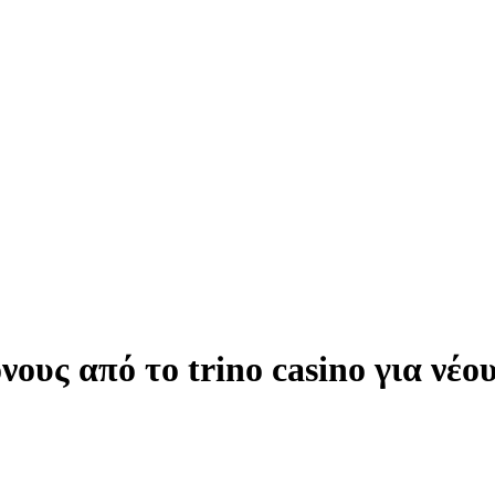
ους από το trino casino για νέο