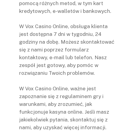
pomocą różnych metod, w tym kart
kredytowych, e-walletów i bankowych.
W Vox Casino Online, obsługa klienta
jest dostępna 7 dni w tygodniu, 24
godziny na dobę. Możesz skontaktować
się z nami poprzez formularz
kontaktowy, e-mail lub telefon. Nasz
zespół jest gotowy, aby pomóc w
rozwiązaniu Twoich problemów.
W Vox Casino Online, ważne jest
zapoznanie się z regulaminem gry i
warunkami, aby zrozumieć, jak
funkcjonuje kasyna online. Jeśli masz
jakiekolwiek pytania, skontaktuj się z
nami, aby uzyskać więcej informacji.