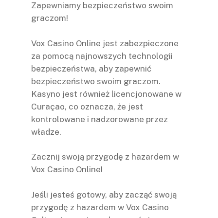
Zapewniamy bezpieczeństwo swoim
graczom!
Vox Casino Online jest zabezpieczone
za pomocą najnowszych technologii
bezpieczeństwa, aby zapewnić
bezpieczeństwo swoim graczom.
Kasyno jest również licencjonowane w
Curaçao, co oznacza, że jest
kontrolowane i nadzorowane przez
władze.
Zacznij swoją przygodę z hazardem w
Vox Casino Online!
Jeśli jesteś gotowy, aby zacząć swoją
przygodę z hazardem w Vox Casino