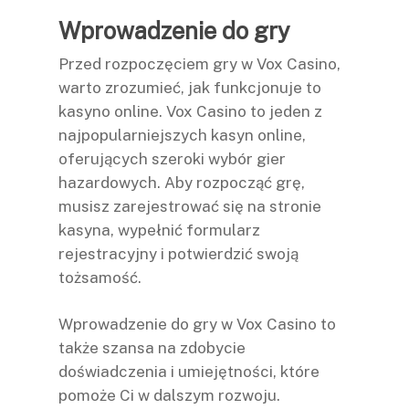
Wprowadzenie do gry
Przed rozpoczęciem gry w Vox Casino,
warto zrozumieć, jak funkcjonuje to
kasyno online. Vox Casino to jeden z
najpopularniejszych kasyn online,
oferujących szeroki wybór gier
hazardowych. Aby rozpocząć grę,
musisz zarejestrować się na stronie
kasyna, wypełnić formularz
rejestracyjny i potwierdzić swoją
tożsamość.
Wprowadzenie do gry w Vox Casino to
także szansa na zdobycie
doświadczenia i umiejętności, które
pomoże Ci w dalszym rozwoju.