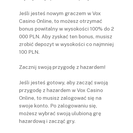
Jeśli jesteś nowym graczem w Vox
Casino Online, to możesz otrzymać
bonus powitalny w wysokości 100% do 2
000 PLN. Aby zyskać ten bonus, musisz
zrobić depozyt w wysokości co najmniej
100 PLN.
Zacznij swoją przygodę z hazardem!
Jeśli jesteś gotowy, aby zacząć swoją
przygodę z hazardem w Vox Casino
Online, to musisz zalogować się na
swoje konto. Po zalogowaniu się,
możesz wybrać swoją ulubioną grę
hazardową i zacząć gry.