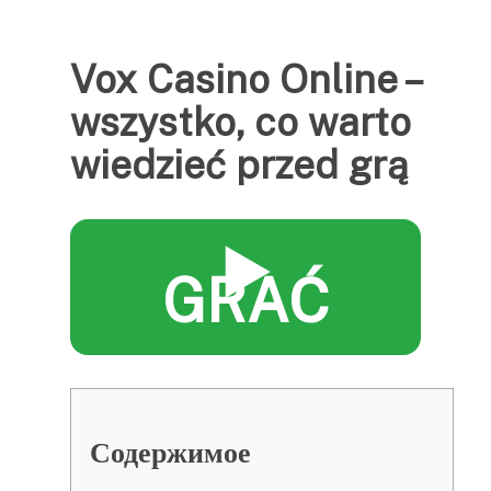
Vox Casino Online –
wszystko, co warto
wiedzieć przed grą
▶️
GRAĆ
Содержимое