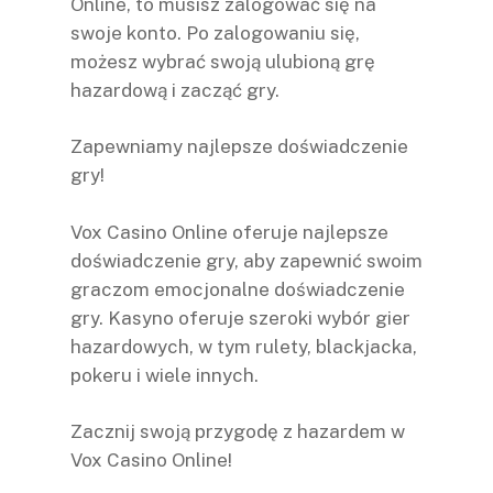
Online, to musisz zalogować się na
swoje konto. Po zalogowaniu się,
możesz wybrać swoją ulubioną grę
hazardową i zacząć gry.
Zapewniamy najlepsze doświadczenie
gry!
Vox Casino Online oferuje najlepsze
doświadczenie gry, aby zapewnić swoim
graczom emocjonalne doświadczenie
gry. Kasyno oferuje szeroki wybór gier
hazardowych, w tym rulety, blackjacka,
pokeru i wiele innych.
Zacznij swoją przygodę z hazardem w
Vox Casino Online!