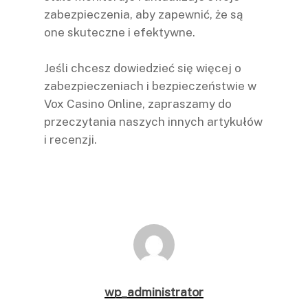
zabezpieczenia, aby zapewnić, że są
one skuteczne i efektywne.
Jeśli chcesz dowiedzieć się więcej o
zabezpieczeniach i bezpieczeństwie w
Vox Casino Online, zapraszamy do
przeczytania naszych innych artykułów
i recenzji.
wp_administrator