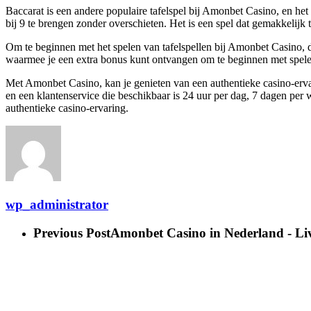
Baccarat is een andere populaire tafelspel bij Amonbet Casino, en het
bij 9 te brengen zonder overschieten. Het is een spel dat gemakkelijk t
Om te beginnen met het spelen van tafelspellen bij Amonbet Casino,
waarmee je een extra bonus kunt ontvangen om te beginnen met spelen.
Met Amonbet Casino, kan je genieten van een authentieke casino-ervar
en een klantenservice die beschikbaar is 24 uur per dag, 7 dagen per
authentieke casino-ervaring.
wp_administrator
Previous Post
Amonbet Casino in Nederland - Live