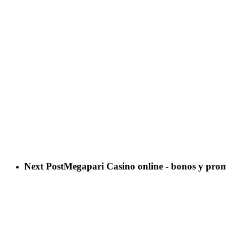
Next Post
Megapari Casino online - bonos y pro