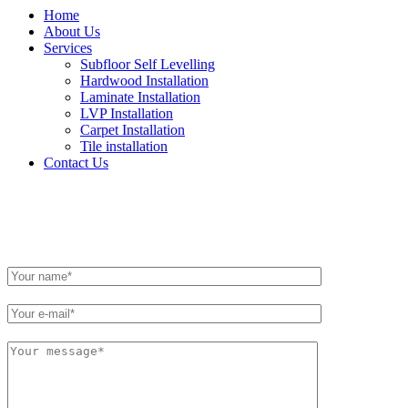
Close
Home
Menu
About Us
Services
Subfloor Self Levelling
Hardwood Installation
Laminate Installation
LVP Installation
Carpet Installation
Tile installation
Contact Us