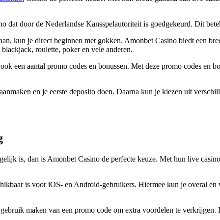
o dat door de Nederlandse Kansspelautoriteit is goedgekeurd. Dit bete
aan, kun je direct beginnen met gokken. Amonbet Casino biedt een bred
 blackjack, roulette, poker en vele anderen.
ok een aantal promo codes en bonussen. Met deze promo codes en bonu
anmaken en je eerste deposito doen. Daarna kun je kiezen uit verschi
g
gelijk is, dan is Amonbet Casino de perfecte keuze. Met hun live casino-o
baar is voor iOS- en Android-gebruikers. Hiermee kun je overal en wan
gebruik maken van een promo code om extra voordelen te verkrijgen. 