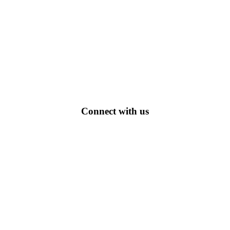
Connect with us