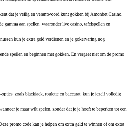
kent dat je veilig en verantwoord kunt gokken bij Amonbet Casino.
e gamma aan spellen, waaronder live casino, tafelspellen en
ssen kun je extra geld verdienen en je gokervaring nog
llende spellen en beginnen met gokken. En vergeet niet om de promo
pties, zoals blackjack, roulette en baccarat, kun je jezelf volledig
neer je maar wilt spelen, zonder dat je je hoeft te beperken tot een
Deze promo code kan je helpen om extra geld te winnen of om extra