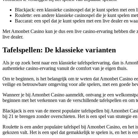
Blackjack: een klassieke casinospel dat je kunt spelen met een l
Roulette: een andere klassieke casinospel die je kunt spelen met 
Baccarat: een spel dat je kunt spelen met een live dealer en wa
Met Amonbet Casino kun je dus een live casino-ervaring hebben die z
live dealer.
Tafelspellen: De klassieke varianten
Als je op zoek bent naar een klassieke tafelspelervaring, dan is Amo
authentieke casino-ervaring vanuit de comfort van je eigen thuis.
Om te beginnen, is het belangrijk om te weten dat Amonbet Casino een 
veilige en betrouwbare omgeving voor alle spelers, met een goede bev
Wanneer je bij Amonbet Casino aanmeldt, ontvang je een welkomstpak
beginnen met het verkennen van de verschillende tafelspellen en om te
Blackjack is een van de meest populaire tafelspellen bij Amonbet Cas
bij 21 te brengen zonder overschieten. Het is een spel van strategie en
Roulette is een ander populaire tafelspel bij Amonbet Casino, en het 
gekozen valt. Het is een spel dat gemakkelijk te spelen is, en het is e