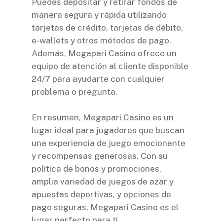
Puedes depositar y retirar fondos de
manera segura y rápida utilizando
tarjetas de crédito, tarjetas de débito,
e-wallets y otros métodos de pago.
Además, Megapari Casino ofrece un
equipo de atención al cliente disponible
24/7 para ayudarte con cualquier
problema o pregunta.
En resumen, Megapari Casino es un
lugar ideal para jugadores que buscan
una experiencia de juego emocionante
y recompensas generosas. Con su
política de bonos y promociones,
amplia variedad de juegos de azar y
apuestas deportivas, y opciones de
pago seguras, Megapari Casino es el
lugar perfecto para ti.