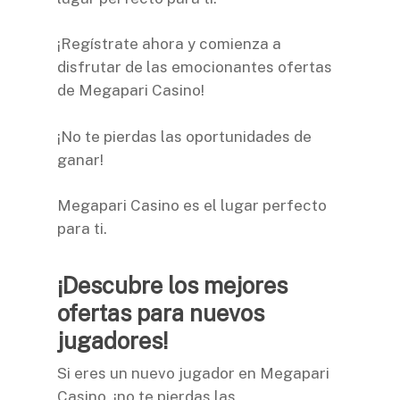
¡Regístrate ahora y comienza a
disfrutar de las emocionantes ofertas
de Megapari Casino!
¡No te pierdas las oportunidades de
ganar!
Megapari Casino es el lugar perfecto
para ti.
¡Descubre los mejores
ofertas para nuevos
jugadores!
Si eres un nuevo jugador en Megapari
Casino, ¡no te pierdas las