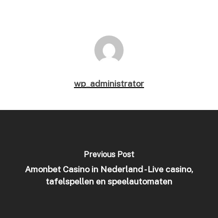
wp_administrator
Previous Post
Amonbet Casino in Nederland - Live casino,
tafelspellen en speelautomaten