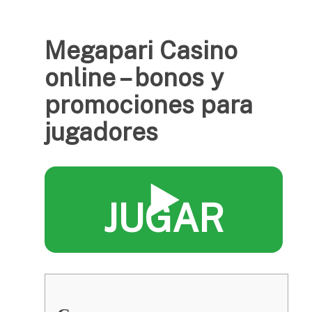
Megapari Casino
online – bonos y
promociones para
jugadores
▶️
JUGAR