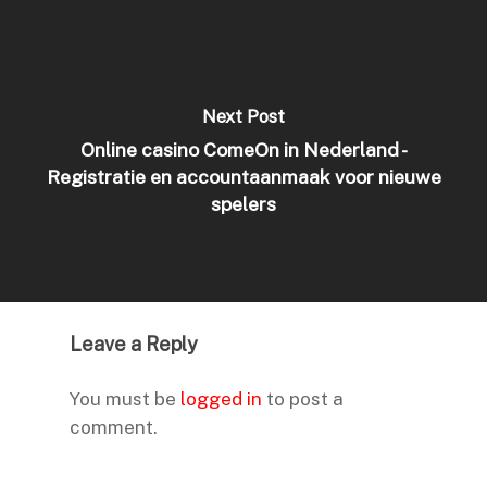
Next Post
Online casino ComeOn in Nederland -
Registratie en accountaanmaak voor nieuwe
spelers
Leave a Reply
You must be
logged in
to post a
comment.