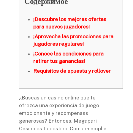
Содержимое
¡Descubre los mejores ofertas
para nuevos jugadores!
¡Aprovecha las promociones para
jugadores regulares!
¡Conoce las condiciones para
retirar tus ganancias!
Requisitos de apuesta y rollover
¿Buscas un casino online que te
ofrezca una experiencia de juego
emocionante y recompensas
generosas? Entonces, Megapari
Casino es tu destino. Con una amplia