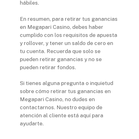
hábiles.
En resumen, para retirar tus ganancias
en Megapari Casino, debes haber
cumplido con los requisitos de apuesta
y rollover, y tener un saldo de cero en
tu cuenta. Recuerda que solo se
pueden retirar ganancias y no se
pueden retirar fondos.
Si tienes alguna pregunta o inquietud
sobre cómo retirar tus ganancias en
Megapari Casino, no dudes en
contactarnos. Nuestro equipo de
atención al cliente está aquí para
ayudarte.