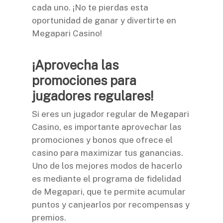
cada uno. ¡No te pierdas esta
oportunidad de ganar y divertirte en
Megapari Casino!
¡Aprovecha las
promociones para
jugadores regulares!
Si eres un jugador regular de Megapari
Casino, es importante aprovechar las
promociones y bonos que ofrece el
casino para maximizar tus ganancias.
Uno de los mejores modos de hacerlo
es mediante el programa de fidelidad
de Megapari, que te permite acumular
puntos y canjearlos por recompensas y
premios.