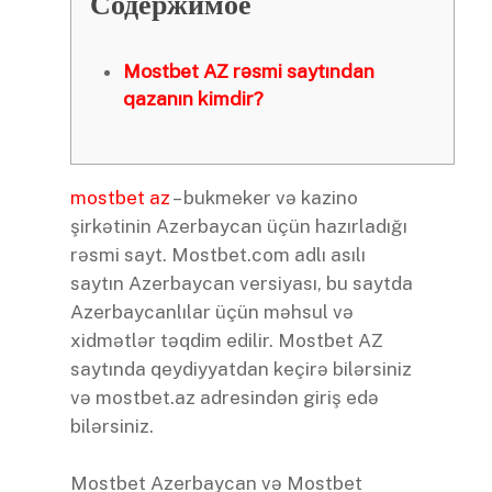
Содержимое
Mostbet AZ rəsmi saytından
qazanın kimdir?
mostbet az
– bukmeker və kazino
şirkətinin Azerbaycan üçün hazırladığı
rəsmi sayt. Mostbet.com adlı asılı
saytın Azerbaycan versiyası, bu saytda
Azerbaycanlılar üçün məhsul və
xidmətlər təqdim edilir. Mostbet AZ
saytında qeydiyyatdan keçirə bilərsiniz
və mostbet.az adresindən giriş edə
bilərsiniz.
Mostbet Azerbaycan və Mostbet