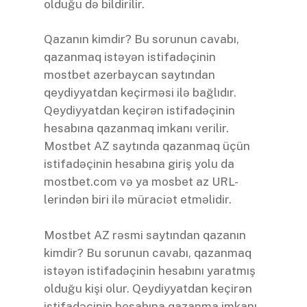
olduğu də bildirilir.
Qazanın kimdir? Bu sorunun cavabı,
qazanmaq istəyən istifadəçinin
mostbet azerbaycan saytından
qeydiyyatdan keçirməsi ilə bağlıdır.
Qeydiyyatdan keçirən istifadəçinin
hesabına qazanmaq imkanı verilir.
Mostbet AZ saytında qazanmaq üçün
istifadəçinin hesabına giriş yolu da
mostbet.com və ya mosbet az URL-
lerindən biri ilə müraciət etməlidir.
Mostbet AZ rəsmi saytından qazanın
kimdir? Bu sorunun cavabı, qazanmaq
istəyən istifadəçinin hesabını yaratmış
olduğu kişi olur. Qeydiyyatdan keçirən
istifadəçinin hesabına qazanma imkanı