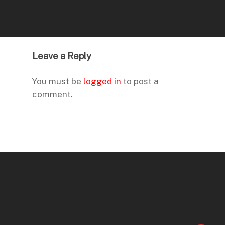
Leave a Reply
You must be
logged in
to post a
comment.