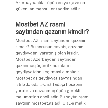
Azerbaycanlılar üçün ən yaxşı və ən
güvenilən məhsullar təqdim edilir.
Mostbet AZ rəsmi
saytından qazanın kimdir?
Mostbet AZ rəsmi saytından qazanın
kimdir? Bu sorunun cavabı, qazanın
qeydiyyatını yaratmış olan kişidir.
Mostbet Azerbaycan saytından
qazanmaq üçün ilk adımların
qeydiyyatdan keçirməsi olmalıdır.
Mostbet az qeydiyyat sayfasından
istifadə edərək, istifadəçi hesabını
yaratır və qazanmaq üçün gerekli
məlumatları daxil edir. Bu saytın rəsmi
saytının mostbet.az adlı URL-ə malik