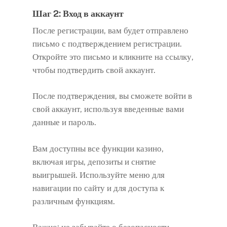
Шаг 2: Вход в аккаунт
После регистрации, вам будет отправлено
письмо с подтверждением регистрации.
Откройте это письмо и кликните на ссылку,
чтобы подтвердить свой аккаунт.
После подтверждения, вы сможете войти в
свой аккаунт, используя введенные вами
данные и пароль.
Вам доступны все функции казино,
включая игры, депозиты и снятие
выигрышей. Используйте меню для
навигации по сайту и для доступа к
различным функциям.