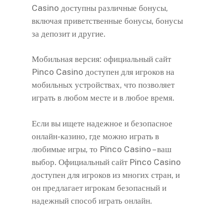
Casino доступны различные бонусы,
включая приветственные бонусы, бонусы
за депозит и другие.
Мобильная версия: официальный сайт
Pinco Casino доступен для игроков на
мобильных устройствах, что позволяет
играть в любом месте и в любое время.
Если вы ищете надежное и безопасное
онлайн-казино, где можно играть в
любимые игры, то Pinco Casino – ваш
выбор. Официальный сайт Pinco Casino
доступен для игроков из многих стран, и
он предлагает игрокам безопасный и
надежный способ играть онлайн.