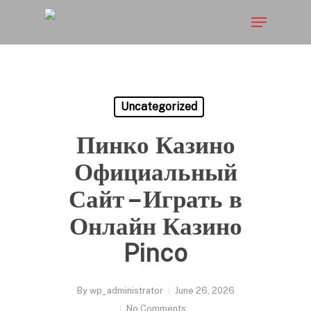
Skip
Menu
to
main
content
Uncategorized
Пинко Казино
Официальный
Сайт – Играть в
Онлайн Казино
Pinco
By
wp_administrator
June 26, 2026
No Comments