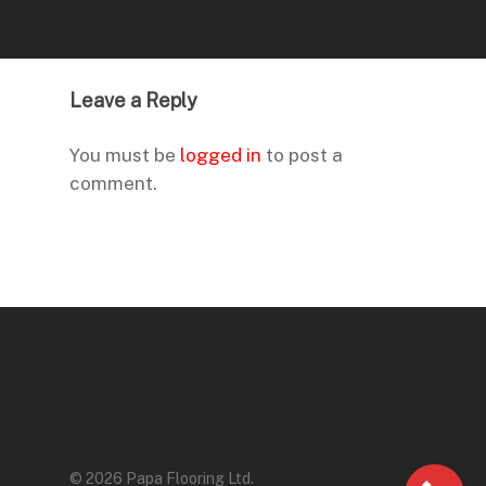
Leave a Reply
You must be
logged in
to post a
comment.
© 2026 Papa Flooring Ltd.