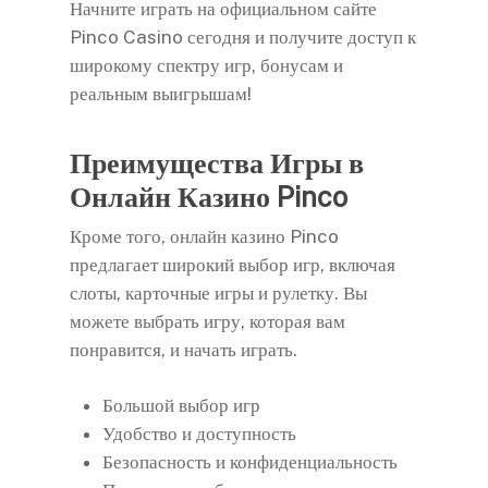
Начните играть на официальном сайте
Pinco Casino сегодня и получите доступ к
широкому спектру игр, бонусам и
реальным выигрышам!
Преимущества Игры в
Онлайн Казино Pinco
Кроме того, онлайн казино Pinco
предлагает широкий выбор игр, включая
слоты, карточные игры и рулетку. Вы
можете выбрать игру, которая вам
понравится, и начать играть.
Большой выбор игр
Удобство и доступность
Безопасность и конфиденциальность