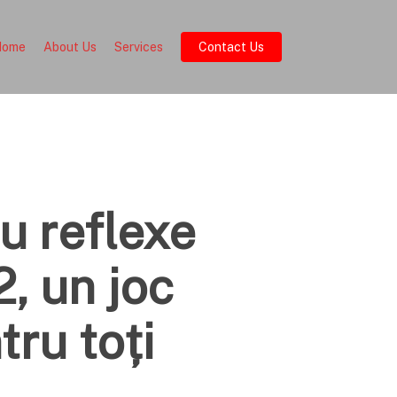
Home
About Us
Services
Contact Us
u reflexe
, un joc
ru toți