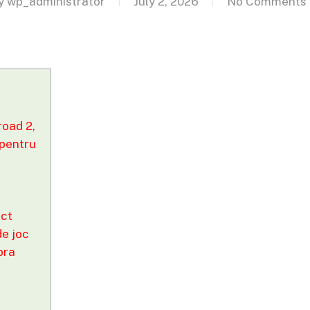
y
wp_administrator
July 2, 2026
No Comments
road 2,
 pentru
ect
de joc
pra