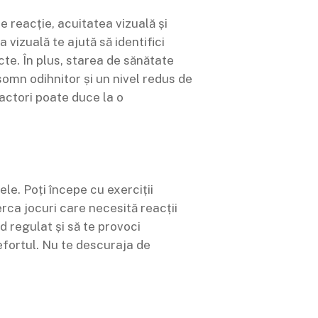
e reacție, acuitatea vizuală și
 vizuală te ajută să identifici
ecte. În plus, starea de sănătate
somn odihnitor și un nivel redus de
factori poate duce la o
ele. Poți începe cu exerciții
rca jocuri care necesită reacții
d regulat și să te provoci
efortul. Nu te descuraja de