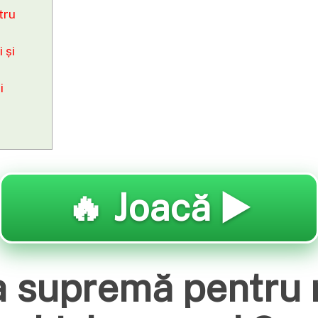
tru
 și
i
🔥 Joacă ▶️
 supremă pentru 