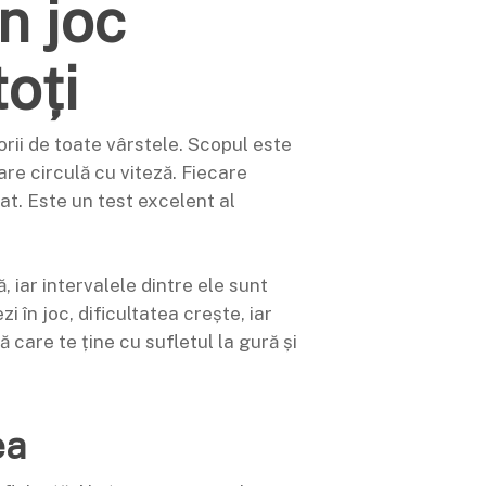
n joc
oți
rii de toate vârstele. Scopul este
re circulă cu viteză. Fiecare
t. Este un test excelent al
 iar intervalele dintre ele sunt
 în joc, dificultatea crește, iar
 care te ține cu sufletul la gură și
ea