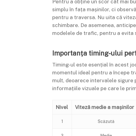
Pentru a obține un scor cât mai bu
simplu în fața mașinilor, ci observ
pentru a traversa. Nu uita că vitez
schimbare. De asemenea, anticipea
modelele de trafic, pentru a evita 
Importanța timing-ului per
Timing-ul este esențial în acest jo
momentul ideal pentru a începe trav
mult, deoarece intervalele sigure p
informațiile vizuale pe care le pri
Nivel
Viteză medie a mașinilor
1
Scăzută
2
Medie