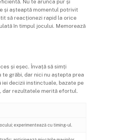
eficientă. Nu te arunca pur și
ure și așteaptă momentul potrivit
it să reacționezi rapid la orice
lată în timpul jocului. Memorează
ces și eșec. Învață să simți
 te grăbi, dar nici nu aștepta prea
iei decizii instinctuale, bazate pe
 dar rezultatele merită efortul.
jocului; experimentează cu timing-ul.
trafic; anticipează mișcările mașinilor.