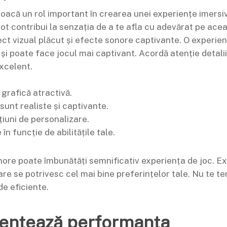
 joacă un rol important în crearea unei experiențe imersiv
 pot contribui la senzația de a te afla cu adevărat pe ac
ct vizual plăcut și efecte sonore captivante. O experienț
 și poate face jocul mai captivant. Acordă atenție detal
excelent.
 grafică atractivă.
unt realiste și captivante.
iuni de personalizare.
în funcție de abilitățile tale.
onore poate îmbunătăți semnificativ experiența de joc. E
are se potrivesc cel mai bine preferințelor tale. Nu te te
de eficiente.
luențează performanța