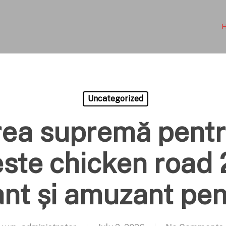
Uncategorized
ea supremă pentr
este chicken road 2
ant și amuzant pent