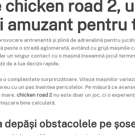
 chicken road 2, u
i amuzant pentru t
rovocare antrenantă și plină de adrenalină pentru jucăto
ă peste o stradă aglomerată, evitând cu grijă mașinile ca
ar un singur contact cu o mașină înseamnă jocul termina
ții de a lua decizii rapide.
 o complexitate surprinzătoare. Viteza mașinilor variază,
mereu cu un pas înaintea pericolelor. Pe măsură ce avansezi
i mare.
chicken road 2
nu este doar un joc, ci o experiență
mișcare bine calculată.
 a depăși obstacolele pe șos