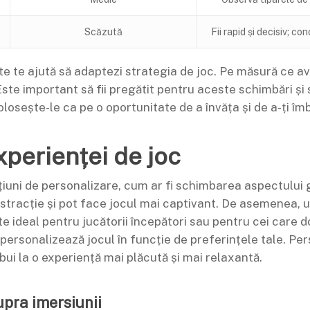
Scăzută
Fii rapid și decisiv; c
ate te ajută să adaptezi strategia de joc. Pe măsură ce av
Este important să fii pregătit pentru aceste schimbări și s
losește-le ca pe o oportunitate de a învăța și de a-ți îmbu
xperienței de joc
țiuni de personalizare, cum ar fi schimbarea aspectului g
tracție și pot face jocul mai captivant. De asemenea, u
ste ideal pentru jucătorii începători sau pentru cei care
i personalizează jocul în funcție de preferințele tale. P
bui la o experiență mai plăcută și mai relaxantă.
upra imersiunii