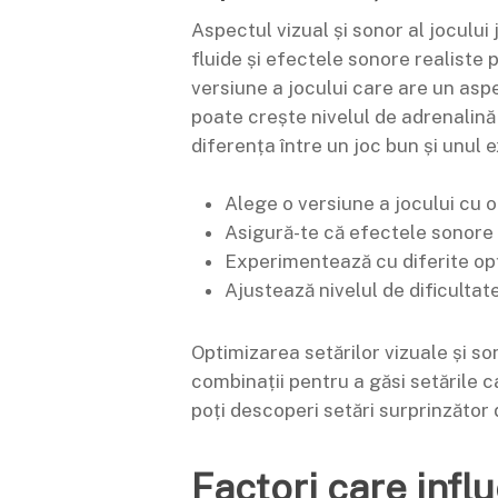
Aspectul vizual și sonor al jocului
fluide și efectele sonore realiste
versiune a jocului care are un aspe
poate crește nivelul de adrenalină
diferența între un joc bun și unul 
Alege o versiune a jocului cu o
Asigură-te că efectele sonore s
Experimentează cu diferite opț
Ajustează nivelul de dificultate 
Optimizarea setărilor vizuale și s
combinații pentru a găsi setările c
poți descoperi setări surprinzător 
Factori care inf