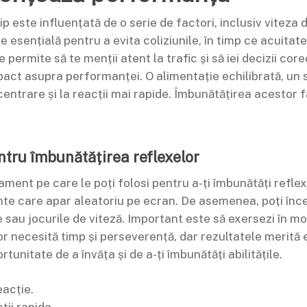
p este influențată de o serie de factori, inclusiv viteza d
esențială pentru a evita coliziunile, în timp ce acuitatea
permite să te menții atent la trafic și să iei decizii cor
pact asupra performanței. O alimentație echilibrată, un 
entrare și la reacții mai rapide. Îmbunătățirea acestor 
tru îmbunătățirea reflexelor
ament pe care le poți folosi pentru a-ți îmbunătăți reflex
inte care apar aleatoriu pe ecran. De asemenea, poți înce
e sau jocurile de viteză. Important este să exersezi în mo
 necesită timp și perseverență, dar rezultatele merită 
rtunitate de a învăța și de a-ți îmbunătăți abilitățile.
eacție.