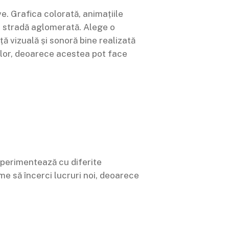
e. Grafica colorată, animațiile
ea stradă aglomerată. Alege o
ă vizuală și sonoră bine realizată
iilor, deoarece acestea pot face
xperimentează cu diferite
me să încerci lucruri noi, deoarece