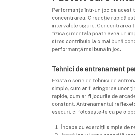
Performanța într-un joc de acest ti
concentrarea. O reacție rapidă este 
intervalele sigure. Concentrarea te 
fizică și mentală poate avea un im
stres contribuie la o mai bună conc
performanță mai bună în joc.
Tehnici de antrenament pen
Există o serie de tehnici de antren
simple, cum ar fi atingerea unor ț
rapide, cum ar fi jocurile de arcad
constant. Antrenamentul reflexelor
eșecuri, ci folosește-le ca pe o opo
Începe cu exerciții simple de r