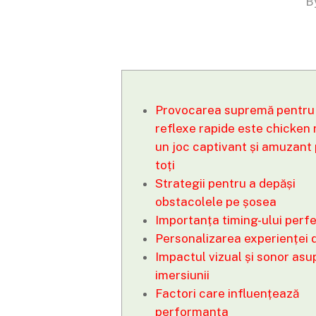
B
Provocarea supremă pentru
reflexe rapide este chicken 
un joc captivant și amuzant
toți
Strategii pentru a depăși
obstacolele pe șosea
Importanța timing-ului perf
Personalizarea experienței 
Impactul vizual și sonor asu
imersiunii
Factori care influențează
performanța