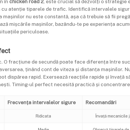
n în
chicken road 2
, este crucial să dezvolți o strategie 
ă cu atenție tiparele de trafic. Identifică intervalele sig
a mașinilor nu este constantă, așa că trebuie să fii pregăt
ză mișcările mașinilor, bazându-te pe experiența acumu
situațiile periculoase.
fect
c. O fracțiune de secundă poate face diferența între suc
ersarea, ținând cont de viteza și distanța mașinilor. Nu
ot dispărea rapid. Exersează reacțiile rapide și învață să 
mești. Timing-ul perfect necesită practică și concentrare,
Frecvența intervalelor sigure
Recomandări
Ridicata
Învață mecanicile 
Medie
Observă tiparele de 