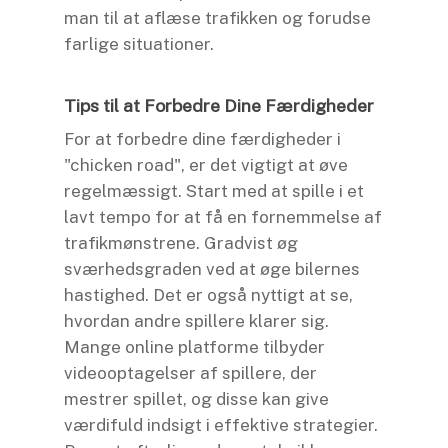
man til at aflæse trafikken og forudse
farlige situationer.
Tips til at Forbedre Dine Færdigheder
For at forbedre dine færdigheder i
"chicken road", er det vigtigt at øve
regelmæssigt. Start med at spille i et
lavt tempo for at få en fornemmelse af
trafikmønstrene. Gradvist øg
sværhedsgraden ved at øge bilernes
hastighed. Det er også nyttigt at se,
hvordan andre spillere klarer sig.
Mange online platforme tilbyder
videooptagelser af spillere, der
mestrer spillet, og disse kan give
værdifuld indsigt i effektive strategier.