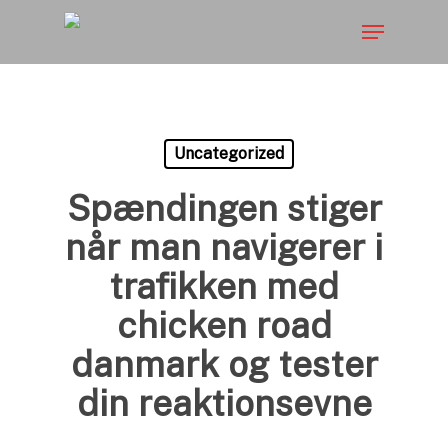
Skip
Menu
to
main
content
Uncategorized
Spændingen stiger
når man navigerer i
trafikken med
chicken road
danmark og tester
din reaktionsevne