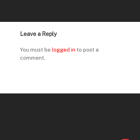
Leave a Reply
You must be
logged in
to post a
comment.