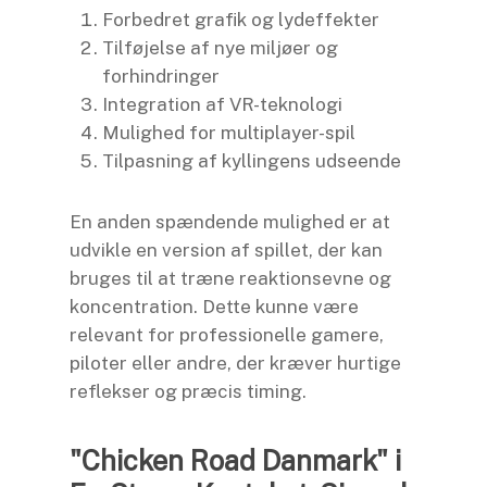
Forbedret grafik og lydeffekter
Tilføjelse af nye miljøer og
forhindringer
Integration af VR-teknologi
Mulighed for multiplayer-spil
Tilpasning af kyllingens udseende
En anden spændende mulighed er at
udvikle en version af spillet, der kan
bruges til at træne reaktionsevne og
koncentration. Dette kunne være
relevant for professionelle gamere,
piloter eller andre, der kræver hurtige
reflekser og præcis timing.
"Chicken Road Danmark" i