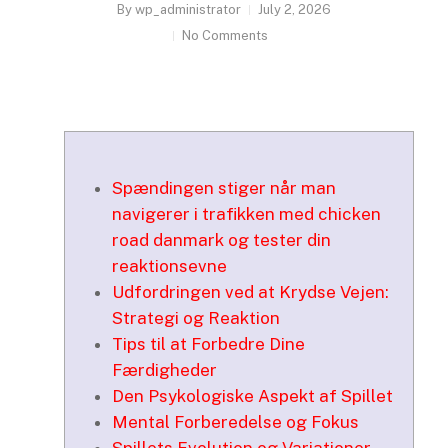
By
wp_administrator
July 2, 2026
No Comments
Spændingen stiger når man
navigerer i trafikken med chicken
road danmark og tester din
reaktionsevne
Udfordringen ved at Krydse Vejen:
Strategi og Reaktion
Tips til at Forbedre Dine
Færdigheder
Den Psykologiske Aspekt af Spillet
Mental Forberedelse og Fokus
Spillets Evolution og Variationer