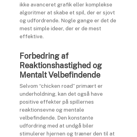
ikke avanceret grafik eller komplekse
algoritmer at skabe et spil, der er sjovt
og udfordrende. Nogle gange er det de
mest simple ideer, der er de mest
effektive.
Forbedring af
Reaktionshastighed og
Mentalt Velbefindende
Selvom “chicken road” primært er
underholdning, kan det også have
positive effekter på spillernes
reaktionsevne og mentale
velbefindende. Den konstante
udfordring med at undgå biler
stimulerer hjernen og træner den til at